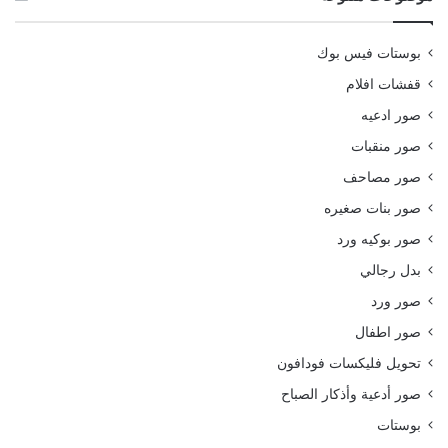
بوستات فيس بوك
قفشات افلام
صور ادعيه
صور منقبات
صور مصاحف
صور بنات صغيره
صور بوكيه ورد
بدل رجالي
صور ورد
صور اطفال
تحويل فليكسات فودافون
صور أدعية وأذكار الصباح
بوستات