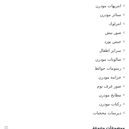
انتريهات مودرن
ستائر مودرن
انترلوك
صور نيش
جبس بورد
سراير اطفال
صالونات مودرن
رسومات حوائط
جزامة مودرن
صور غرف نوم
مطابخ مودرن
ركنات مودرن
ديرسات محجبات
موضوعات متنوعة