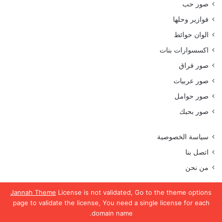
صور حب
فوازير وحلها
الوان حوائط
اكسسوارات بنات
صور فراق
صور عربيات
صور حوامل
صور بحبك
سياسة الخصوصية
اتصل بنا
من نحن
Jannah Theme
License is not validated, Go to the theme options
page to validate the license, You need a single license for each
جميع الحقوق محفوظة موقع رمسة عرب 2023
domain name.