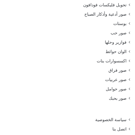
تحويل فليكسات فودافون
صور أدعية وأذكار الصباح
بوستات
صور حب
فوازير وحلها
الوان حوائط
اكسسوارات بنات
صور فراق
صور عربيات
صور حوامل
صور بحبك
سياسة الخصوصية
اتصل بنا