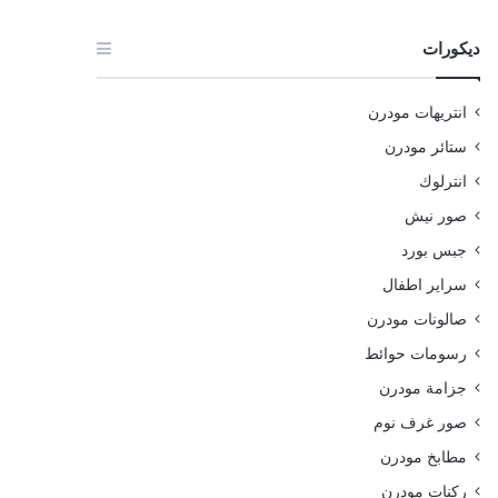
ديكورات
انتريهات مودرن
ستائر مودرن
انترلوك
صور نيش
جبس بورد
سراير اطفال
صالونات مودرن
رسومات حوائط
جزامة مودرن
صور غرف نوم
مطابخ مودرن
ركنات مودرن