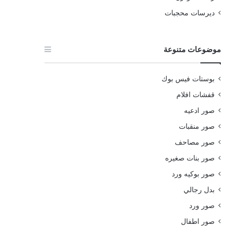
ديرسات محجبات
موضوعات متنوعة
بوستات فيس بوك
قفشات افلام
صور ادعيه
صور منقبات
صور مصاحف
صور بنات صغيره
صور بوكيه ورد
بدل رجالي
صور ورد
صور اطفال