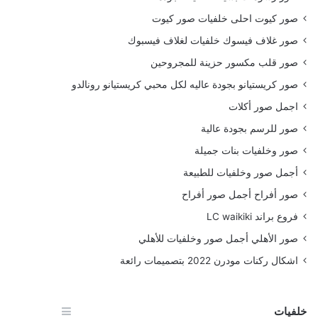
صور كيوت احلى خلفيات صور كيوت
صور غلاف فيسوك خلفيات لغلاف فيسبوك
صور قلب مكسور حزينة للمجروحين
صور كريستيانو بجودة عاليه لكل محبي كريستيانو رونالدو
اجمل صور أكلات
صور للرسم بجودة عالية
صور وخلفيات بنات جميلة
أجمل صور وخلفيات للطبيعة
صور أفراح أجمل صور أفراح
فروع براند LC waikiki
صور الأهلي أجمل صور وخلفيات للأهلي
اشكال ركنات مودرن 2022 بتصميمات رائعة
خلفيات