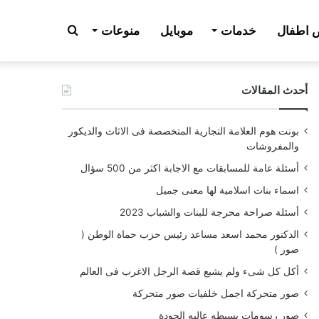
بحث
اطفال
خدمات
موبايل
منوعات
أحدث المقالات
عن
بونت هوم العلامة التجارية المتخصصة فى الاثاث والديكور
والمفروشات
أسئلة عامة للمسابقات مع الاجابة اكثر من 500 سؤال
اسماء بنات اسلامية لها معنى جميل
أسئلة صراحة محرجة للبنات والشباب 2023
الدكتور محمد اسعد مساعد رئيس حزب حماة الوطن (
صور )
أكل كل شىء ولم يشبع قصة الرجل الاغرب فى العالم
صور متحركة اجمل خلفيات صور متحركة
صور رسومات بسيطه عاليه الجودة