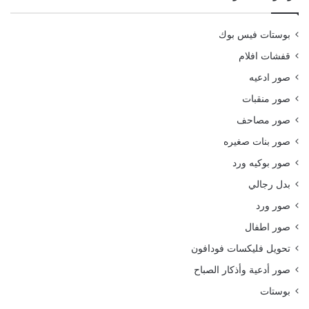
بوستات فيس بوك
قفشات افلام
صور ادعيه
صور منقبات
صور مصاحف
صور بنات صغيره
صور بوكيه ورد
بدل رجالي
صور ورد
صور اطفال
تحويل فليكسات فودافون
صور أدعية وأذكار الصباح
بوستات