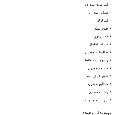
انتريهات مودرن
ستائر مودرن
انترلوك
صور نيش
جبس بورد
سراير اطفال
صالونات مودرن
رسومات حوائط
جزامة مودرن
صور غرف نوم
مطابخ مودرن
ركنات مودرن
ديرسات محجبات
موضوعات متنوعة