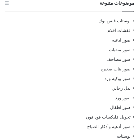
موضوعات متنوعة
بوستات فيس بوك
قفشات افلام
صور ادعيه
صور منقبات
صور مصاحف
صور بنات صغيره
صور بوكيه ورد
بدل رجالي
صور ورد
صور اطفال
تحويل فليكسات فودافون
صور أدعية وأذكار الصباح
بوستات