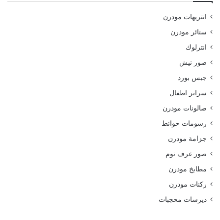
انتريهات مودرن
ستائر مودرن
انترلوك
صور نيش
جبس بورد
سراير اطفال
صالونات مودرن
رسومات حوائط
جزامة مودرن
صور غرف نوم
مطابخ مودرن
ركنات مودرن
ديرسات محجبات