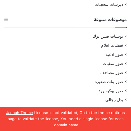
ديرسات محجبات
موضوعات متنوعة
بوستات فيس بوك
قفشات افلام
صور ادعيه
صور منقبات
صور مصاحف
صور بنات صغيره
صور بوكيه ورد
بدل رجالي
صور ورد
Jannah Theme
License is not validated, Go to the theme options
صور اطفال
page to validate the license, You need a single license for each
domain name.
تحويل فليكسات فودافون
يسبوك
تويتر
واتساب
تيلقرام