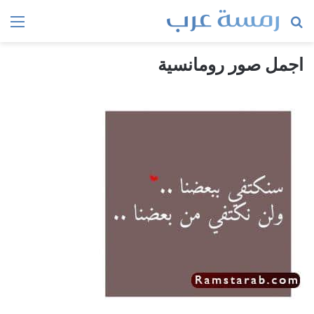
بحث
الق
عن
اجمل صور رومانسية