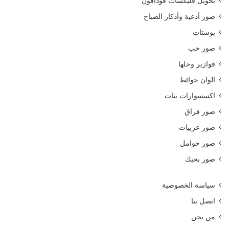
تحويل فليكسات فودافون
صور أدعية وأذكار الصباح
بوستات
صور حب
فوازير وحلها
الوان حوائط
اكسسوارات بنات
صور فراق
صور عربيات
صور حوامل
صور بحبك
سياسة الخصوصية
اتصل بنا
من نحن