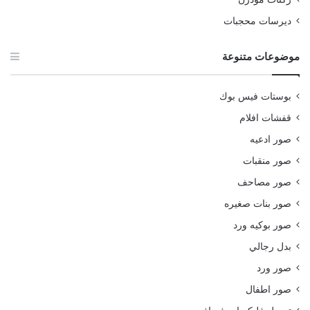
ديرسات محجبات
موضوعات متنوعة
بوستات فيس بوك
قفشات افلام
صور ادعيه
صور منقبات
صور مصاحف
صور بنات صغيره
صور بوكيه ورد
بدل رجالي
صور ورد
صور اطفال