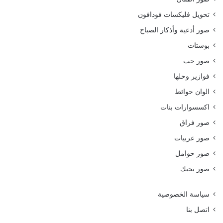
تحويل فليكسات فودافون
صور أدعية وأذكار الصباح
بوستات
صور حب
فوازير وحلها
الوان حوائط
اكسسوارات بنات
صور فراق
صور عربيات
صور حوامل
صور بحبك
سياسة الخصوصية
اتصل بنا