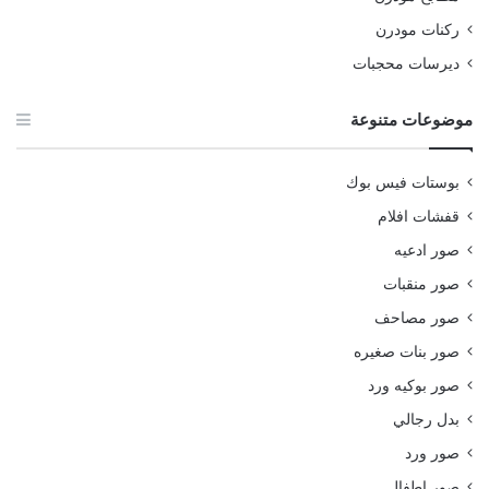
ركنات مودرن
ديرسات محجبات
موضوعات متنوعة
بوستات فيس بوك
قفشات افلام
صور ادعيه
صور منقبات
صور مصاحف
صور بنات صغيره
صور بوكيه ورد
بدل رجالي
صور ورد
صور اطفال