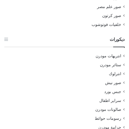
صور علم مصر
صور كرتون
خلفيات فوتوشوب
ديكورات
انتريهات مودرن
ستائر مودرن
انترلوك
صور نيش
جبس بورد
سراير اطفال
صالونات مودرن
رسومات حوائط
جزامة مودرن