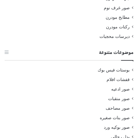
صور غرف نوم
مطابخ مودرن
ركنات مودرن
ديرسات محجبات
موضوعات متنوعة
بوستات فيس بوك
قفشات افلام
صور ادعيه
صور منقبات
صور مصاحف
صور بنات صغيره
صور بوكيه ورد
بدل رجالي