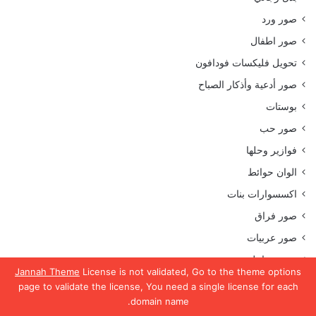
صور ورد
صور اطفال
تحويل فليكسات فودافون
صور أدعية وأذكار الصباح
بوستات
صور حب
فوازير وحلها
الوان حوائط
اكسسوارات بنات
صور فراق
صور عربيات
صور حوامل
Jannah Theme
License is not validated, Go to the theme options
صور بحبك
page to validate the license, You need a single license for each
domain name.
يسبوك
تويتر
واتساب
تيلقرام