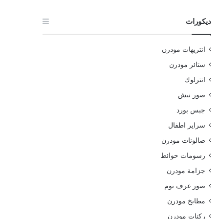
ديكورات
انتريهات مودرن
ستائر مودرن
انترلوك
صور نيش
جبس بورد
سراير اطفال
صالونات مودرن
رسومات حوائط
جزامة مودرن
صور غرف نوم
مطابخ مودرن
ركنات مودرن