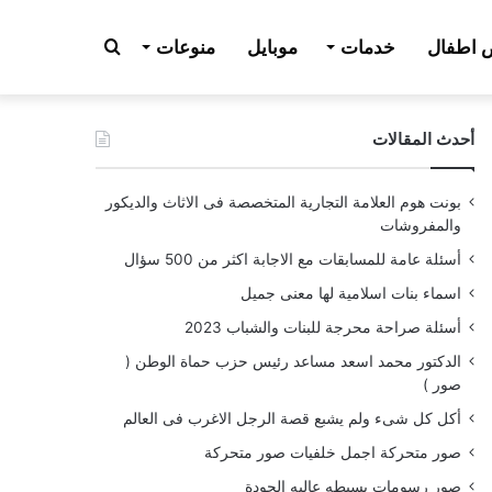
بحث
اطفال
خدمات
موبايل
منوعات
أحدث المقالات
عن
بونت هوم العلامة التجارية المتخصصة فى الاثاث والديكور
والمفروشات
أسئلة عامة للمسابقات مع الاجابة اكثر من 500 سؤال
اسماء بنات اسلامية لها معنى جميل
أسئلة صراحة محرجة للبنات والشباب 2023
الدكتور محمد اسعد مساعد رئيس حزب حماة الوطن (
صور )
أكل كل شىء ولم يشبع قصة الرجل الاغرب فى العالم
صور متحركة اجمل خلفيات صور متحركة
صور رسومات بسيطه عاليه الجودة