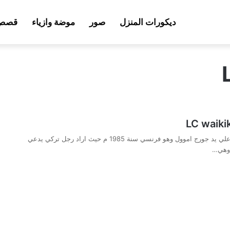
ديكورات المنزل
صور
موضة وازياء
قصص 
LC waikiki نشأت علي يد جورج اموول وهو فرنسي سنة 1985 م حيث اراد رجل تركي يدعي
وهي…