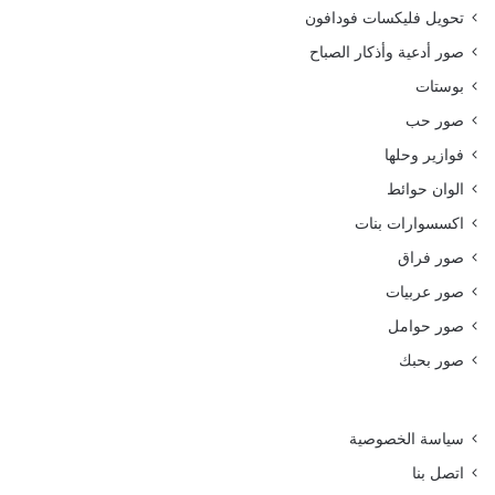
تحويل فليكسات فودافون
صور أدعية وأذكار الصباح
بوستات
صور حب
فوازير وحلها
الوان حوائط
اكسسوارات بنات
صور فراق
صور عربيات
صور حوامل
صور بحبك
سياسة الخصوصية
اتصل بنا