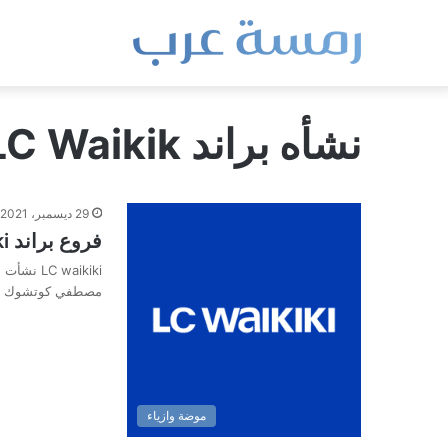
نشأه براند LC Waikik
29 ديسمبر، 2021
فروع براند LC waikiki
مصطفي كوتشوك 
موضة وازياء