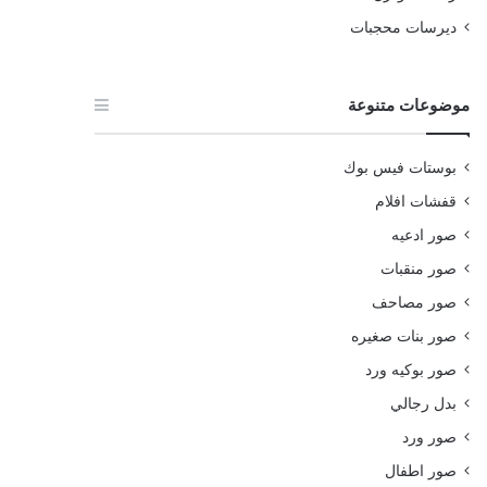
ديرسات محجبات
موضوعات متنوعة
بوستات فيس بوك
قفشات افلام
صور ادعيه
صور منقبات
صور مصاحف
صور بنات صغيره
صور بوكيه ورد
بدل رجالي
صور ورد
صور اطفال