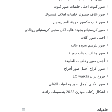
صور كيوت احلى خلفيات صور كيوت
صور غلاف فيسوك خلفيات لغلاف فيسبوك
صور قلب مكسور حزينة للمجروحين
صور كريستيانو بجودة عاليه لكل محبي كريستيانو رونالدو
اجمل صور أكلات
صور للرسم بجودة عالية
صور وخلفيات بنات جميلة
أجمل صور وخلفيات للطبيعة
صور أفراح أجمل صور أفراح
فروع براند LC waikiki
صور الأهلي أجمل صور وخلفيات للأهلي
اشكال ركنات مودرن 2022 بتصميمات رائعة
خلفيات