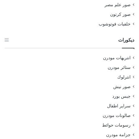
صور علم مصر
صور كرتون
خلفيات فوتوشوب
ديكورات
انتريهات مودرن
ستائر مودرن
انترلوك
صور نيش
جبس بورد
سراير اطفال
صالونات مودرن
رسومات حوائط
جزامة مودرن