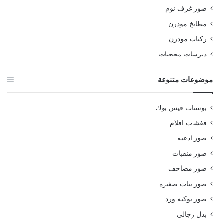
صور غرف نوم
مطابخ مودرن
ركنات مودرن
ديرسات محجبات
موضوعات متنوعة
بوستات فيس بوك
قفشات افلام
صور ادعيه
صور منقبات
صور مصاحف
صور بنات صغيره
صور بوكيه ورد
بدل رجالي