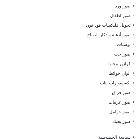
صور ورد
صور اطفال
تحويل فليكسات فودافون
صور أدعية وأذكار الصباح
بوستات
صور حب
فوازير وحلها
الوان حوائط
اكسسوارات بنات
صور فراق
صور عربيات
صور حوامل
صور بحبك
سياسة الخصوصية