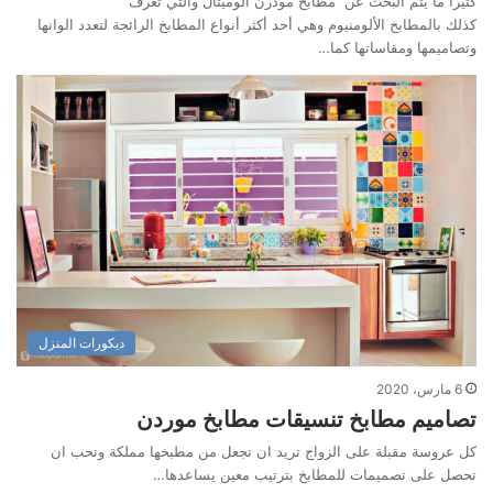
كثيراً ما يتم البحث عن مطابخ مودرن الوميتال والتي تعرف
كذلك بالمطابخ الألومنيوم وهي أحد أكثر أنواع المطابخ الرائجة لتعدد الوانها
وتصاميمها ومقاساتها كما…
ديكورات المنزل
6 مارس، 2020
تصاميم مطابخ تنسيقات مطابخ موردن
كل عروسة مقبلة على الزواج تريد ان تجعل من مطبخها مملكة وتحب ان
تحصل على تصميمات للمطابخ بترتيب معين يساعدها…