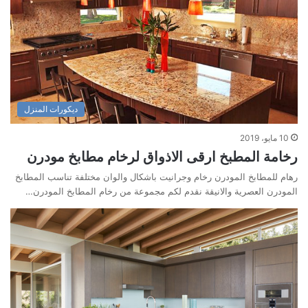
ديكورات المنزل
10 مايو، 2019
رخامة المطبخ ارقى الاذواق لرخام مطابخ مودرن
رهام للمطابخ المودرن رخام وجرانيت باشكال والوان مختلفة تناسب المطابخ
المودرن العصرية والانيقة نقدم لكم مجموعة من رخام المطابخ المودرن…