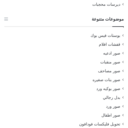
ديرسات محجبات
موضوعات متنوعة
بوستات فيس بوك
قفشات افلام
صور ادعيه
صور منقبات
صور مصاحف
صور بنات صغيره
صور بوكيه ورد
بدل رجالي
صور ورد
صور اطفال
تحويل فليكسات فودافون