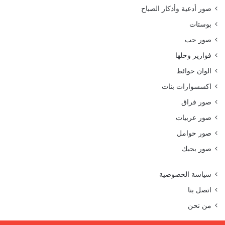
صور أدعية وأذكار الصباح
بوستات
صور حب
فوازير وحلها
الوان حوائط
اكسسوارات بنات
صور فراق
صور عربيات
صور حوامل
صور بحبك
سياسة الخصوصية
اتصل بنا
من نحن