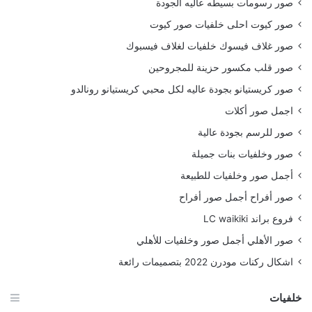
صور رسومات بسيطه عاليه الجودة
صور كيوت احلى خلفيات صور كيوت
صور غلاف فيسوك خلفيات لغلاف فيسبوك
صور قلب مكسور حزينة للمجروحين
صور كريستيانو بجودة عاليه لكل محبي كريستيانو رونالدو
اجمل صور أكلات
صور للرسم بجودة عالية
صور وخلفيات بنات جميلة
أجمل صور وخلفيات للطبيعة
صور أفراح أجمل صور أفراح
فروع براند LC waikiki
صور الأهلي أجمل صور وخلفيات للأهلي
اشكال ركنات مودرن 2022 بتصميمات رائعة
خلفيات