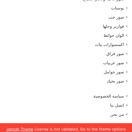
بوستات
صور حب
فوازير وحلها
الوان حوائط
اكسسوارات بنات
صور فراق
صور عربيات
صور حوامل
صور بحبك
سياسة الخصوصية
اتصل بنا
من نحن
Jannah Theme
License is not validated, Go to the theme options