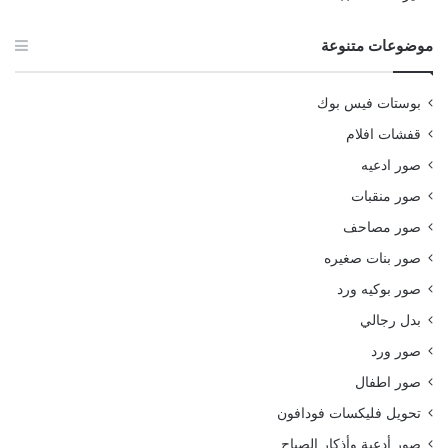
موضوعات متنوعة
بوستات فيس بوك
قفشات افلام
صور ادعيه
صور منقبات
صور مصاحف
صور بنات صغيره
صور بوكيه ورد
بدل رجالي
صور ورد
صور اطفال
تحويل فليكسات فودافون
صور أدعية وأذكار الصباح