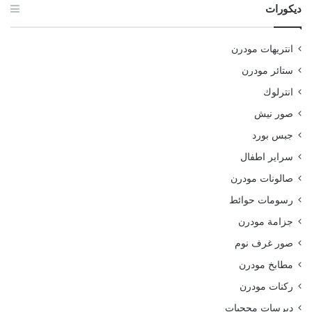
ديكورات
انتريهات مودرن
ستائر مودرن
انترلوك
صور نيش
جبس بورد
سراير اطفال
صالونات مودرن
رسومات حوائط
جزامة مودرن
صور غرف نوم
مطابخ مودرن
ركنات مودرن
ديرسات محجبات