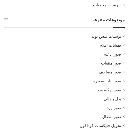
ديرسات محجبات
موضوعات متنوعة
بوستات فيس بوك
قفشات افلام
صور ادعيه
صور منقبات
صور مصاحف
صور بنات صغيره
صور بوكيه ورد
بدل رجالي
صور ورد
صور اطفال
تحويل فليكسات فودافون