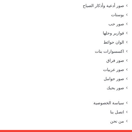
صور أدعية وأذكار الصباح
بوستات
صور حب
فوازير وحلها
الوان حوائط
اكسسوارات بنات
صور فراق
صور عربيات
صور حوامل
صور بحبك
سياسة الخصوصية
اتصل بنا
من نحن