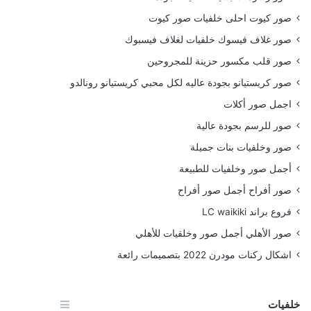
صور كيوت احلى خلفيات صور كيوت
صور غلاف فيسوك خلفيات لغلاف فيسبوك
صور قلب مكسور حزينة للمجروحين
صور كريستيانو بجودة عاليه لكل محبي كريستيانو رونالدو
اجمل صور أكلات
صور للرسم بجودة عالية
صور وخلفيات بنات جميلة
أجمل صور وخلفيات للطبيعة
صور أفراح أجمل صور أفراح
فروع براند LC waikiki
صور الأهلي أجمل صور وخلفيات للأهلي
اشكال ركنات مودرن 2022 بتصميمات رائعة
خلفيات