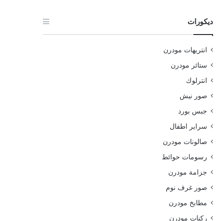
ديكورات
انتريهات مودرن
ستائر مودرن
انترلوك
صور نيش
جبس بورد
سراير اطفال
صالونات مودرن
رسومات حوائط
جزامة مودرن
صور غرف نوم
مطابخ مودرن
ركنات مودرن