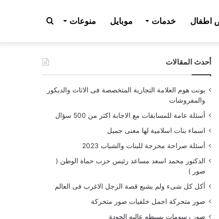
بحث
اطفال
خدمات
موبايل
منوعات
أحدث المقالات
عن
بونت هوم العلامة التجارية المتخصصة فى الاثاث والديكور
والمفروشات
أسئلة عامة للمسابقات مع الاجابة اكثر من 500 سؤال
اسماء بنات اسلامية لها معنى جميل
أسئلة صراحة محرجة للبنات والشباب 2023
الدكتور محمد اسعد مساعد رئيس حزب حماة الوطن (
صور )
أكل كل شىء ولم يشبع قصة الرجل الاغرب فى العالم
صور متحركة اجمل خلفيات صور متحركة
صور رسومات بسيطه عاليه الجودة