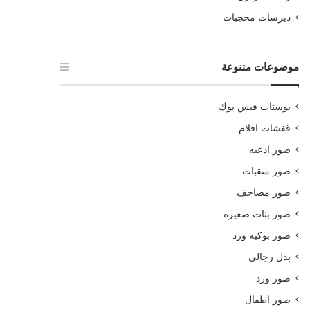
ديرسات محجبات
موضوعات متنوعة
بوستات فيس بوك
قفشات افلام
صور ادعيه
صور منقبات
صور مصاحف
صور بنات صغيره
صور بوكيه ورد
بدل رجالي
صور ورد
صور اطفال