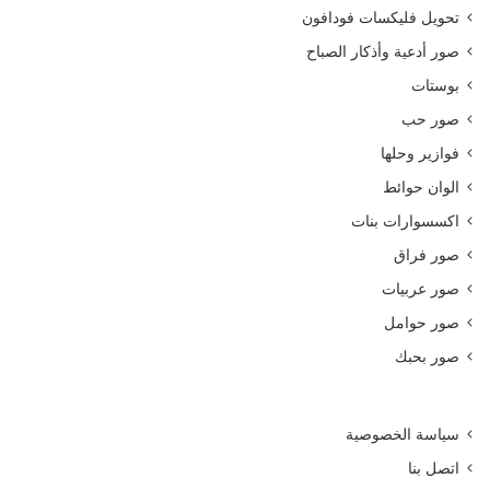
تحويل فليكسات فودافون
صور أدعية وأذكار الصباح
بوستات
صور حب
فوازير وحلها
الوان حوائط
اكسسوارات بنات
صور فراق
صور عربيات
صور حوامل
صور بحبك
سياسة الخصوصية
اتصل بنا