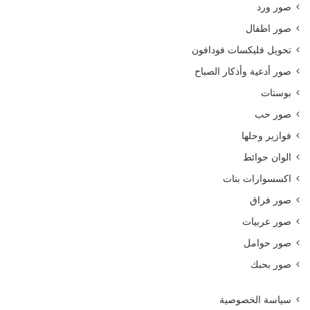
صور ورد
صور اطفال
تحويل فليكسات فودافون
صور أدعية وأذكار الصباح
بوستات
صور حب
فوازير وحلها
الوان حوائط
اكسسوارات بنات
صور فراق
صور عربيات
صور حوامل
صور بحبك
سياسة الخصوصية