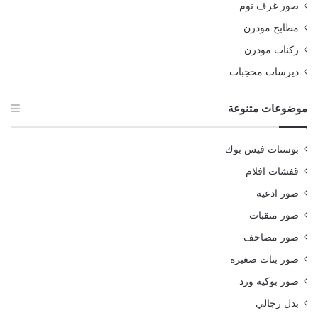
صور غرف نوم
مطابخ مودرن
ركنات مودرن
ديرسات محجبات
موضوعات متنوعة
بوستات فيس بوك
قفشات افلام
صور ادعيه
صور منقبات
صور مصاحف
صور بنات صغيره
صور بوكيه ورد
بدل رجالي