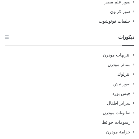
صور علم مصر
صور كرتون
خلفيات فوتوشوب
ديكورات
انتريهات مودرن
ستائر مودرن
انترلوك
صور نيش
جبس بورد
سراير اطفال
صالونات مودرن
رسومات حوائط
جزامة مودرن