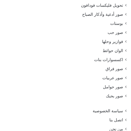
تحويل فليكسات فودافون
صور أدعية وأذكار الصباح
بوستات
صور حب
فوازير وحلها
الوان حوائط
اكسسوارات بنات
صور فراق
صور عربيات
صور حوامل
صور بحبك
سياسة الخصوصية
اتصل بنا
من نحن