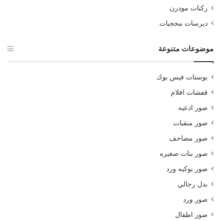
ركنات مودرن
ديرسات محجبات
موضوعات متنوعة
بوستات فيس بوك
قفشات افلام
صور ادعيه
صور منقبات
صور مصاحف
صور بنات صغيره
صور بوكيه ورد
بدل رجالي
صور ورد
صور اطفال