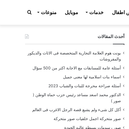
بحث
اطفال
خدمات
موبايل
منوعات
أحدث المقالات
عن
بونت هوم العلامة التجارية المتخصصة فى الاثاث والديكور
والمفروشات
أسئلة عامة للمسابقات مع الاجابة اكثر من 500 سؤال
اسماء بنات اسلامية لها معنى جميل
أسئلة صراحة محرجة للبنات والشباب 2023
الدكتور محمد اسعد مساعد رئيس حزب حماة الوطن (
صور )
أكل كل شىء ولم يشبع قصة الرجل الاغرب فى العالم
صور متحركة اجمل خلفيات صور متحركة
صور رسومات بسيطه عاليه الجودة