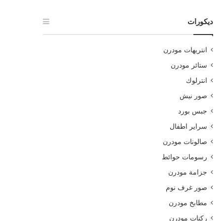
ديكورات
انتريهات مودرن
ستائر مودرن
انترلوك
صور نيش
جبس بورد
سراير اطفال
صالونات مودرن
رسومات حوائط
جزامة مودرن
صور غرف نوم
مطابخ مودرن
ركنات مودرن