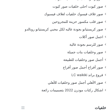
صور كيوت احلى خلفيات صور كيوت
صور غلاف فيسوك خلفيات لغلاف فيسبوك
صور قلب مكسور حزينة للمجروحين
صور كريستيانو بجودة عاليه لكل محبي كريستيانو رونالدو
اجمل صور أكلات
صور للرسم بجودة عالية
صور وخلفيات بنات جميلة
أجمل صور وخلفيات للطبيعة
صور أفراح أجمل صور أفراح
فروع براند LC waikiki
صور الأهلي أجمل صور وخلفيات للأهلي
اشكال ركنات مودرن 2022 بتصميمات رائعة
خلفيات