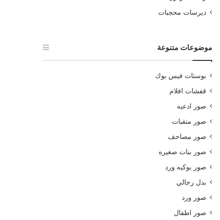
ديرسات محجبات
موضوعات متنوعة
بوستات فيس بوك
قفشات افلام
صور ادعيه
صور منقبات
صور مصاحف
صور بنات صغيره
صور بوكيه ورد
بدل رجالي
صور ورد
صور اطفال