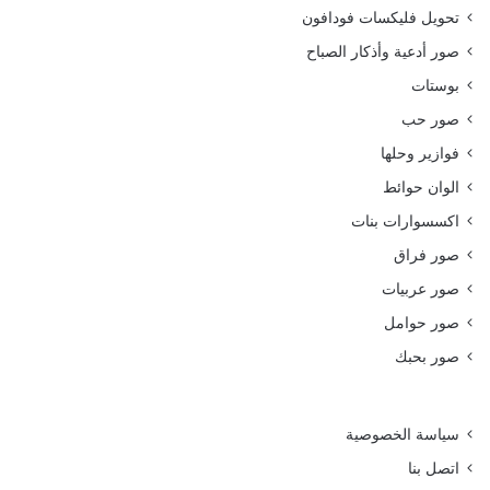
تحويل فليكسات فودافون
صور أدعية وأذكار الصباح
بوستات
صور حب
فوازير وحلها
الوان حوائط
اكسسوارات بنات
صور فراق
صور عربيات
صور حوامل
صور بحبك
سياسة الخصوصية
اتصل بنا