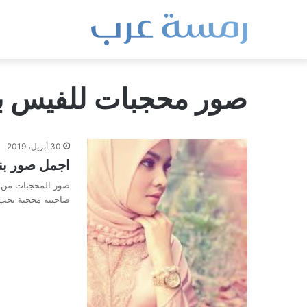
صور محجبات للفيس ب
30 أبريل، 2019
اجمل صور بن
صور المحجبات من ا
صاحبته محجبة تحب