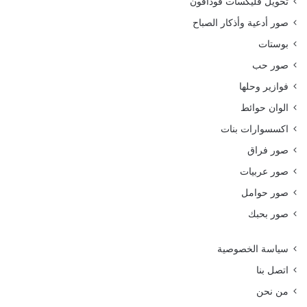
تحويل فليكسات فودافون
صور أدعية وأذكار الصباح
بوستات
صور حب
فوازير وحلها
الوان حوائط
اكسسوارات بنات
صور فراق
صور عربيات
صور حوامل
صور بحبك
سياسة الخصوصية
اتصل بنا
من نحن