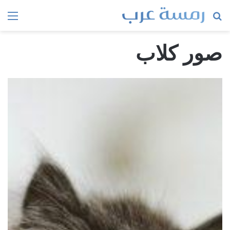
بحث
الق
عن
صور كلاب