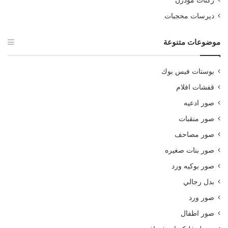
ديرسات محجبات
موضوعات متنوعة
بوستات فيس بوك
قفشات افلام
صور ادعيه
صور منقبات
صور مصاحف
صور بنات صغيره
صور بوكيه ورد
بدل رجالي
صور ورد
صور اطفال