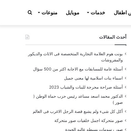
بحث
اطفال
خدمات
موبايل
منوعات
أحدث المقالات
عن
بونت هوم العلامة التجارية المتخصصة فى الاثاث والديكور
والمفروشات
أسئلة عامة للمسابقات مع الاجابة اكثر من 500 سؤال
اسماء بنات اسلامية لها معنى جميل
أسئلة صراحة محرجة للبنات والشباب 2023
الدكتور محمد اسعد مساعد رئيس حزب حماة الوطن (
صور )
أكل كل شىء ولم يشبع قصة الرجل الاغرب فى العالم
صور متحركة اجمل خلفيات صور متحركة
صور رسومات بسيطه عاليه الجودة