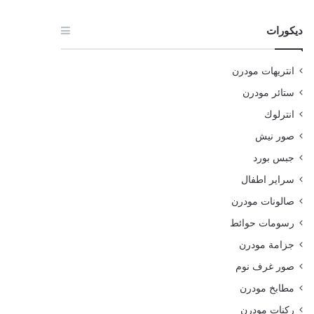
ديكورات
انتريهات مودرن
ستائر مودرن
انترلوك
صور نيش
جبس بورد
سراير اطفال
صالونات مودرن
رسومات حوائط
جزامة مودرن
صور غرف نوم
مطابخ مودرن
ركنات مودرن