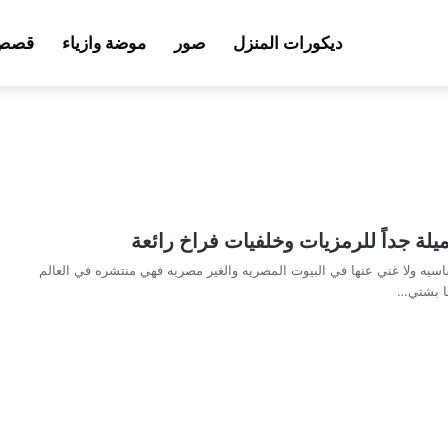
ديكورات المنزل
صور
موضة وازياء
قصص 
لة جداً للرمزيات وخلفيات فراخ رائعة
سيه ولا غني عنها في البيوت المصريه والغير مصريه فهي منتشره في العالم
ضا بشتي…