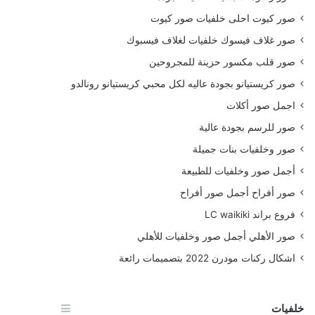
صور كيوت احلى خلفيات صور كيوت
صور غلاف فيسوك خلفيات لغلاف فيسبوك
صور قلب مكسور حزينة للمجروحين
صور كريستيانو بجودة عاليه لكل محبي كريستيانو رونالدو
اجمل صور أكلات
صور للرسم بجودة عالية
صور وخلفيات بنات جميلة
أجمل صور وخلفيات للطبيعة
صور أفراح أجمل صور أفراح
فروع براند LC waikiki
صور الأهلي أجمل صور وخلفيات للأهلي
اشكال ركنات مودرن 2022 بتصميمات رائعة
خلفيات