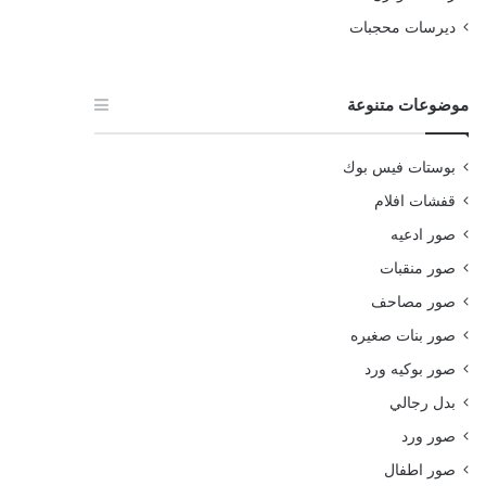
ديرسات محجبات
موضوعات متنوعة
بوستات فيس بوك
قفشات افلام
صور ادعيه
صور منقبات
صور مصاحف
صور بنات صغيره
صور بوكيه ورد
بدل رجالي
صور ورد
صور اطفال