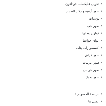
تحويل فليكسات فودافون
صور أدعية وأذكار الصباح
بوستات
صور حب
فوازير وحلها
الوان حوائط
اكسسوارات بنات
صور فراق
صور عربيات
صور حوامل
صور بحبك
سياسة الخصوصية
اتصل بنا