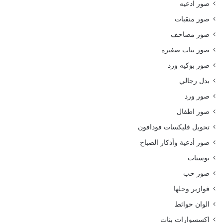
صور ادعيه
صور منقبات
صور مصاحف
صور بنات صغيره
صور بوكيه ورد
بدل رجالي
صور ورد
صور اطفال
تحويل فليكسات فودافون
صور أدعية وأذكار الصباح
بوستات
صور حب
فوازير وحلها
الوان حوائط
اكسسوارات بنات