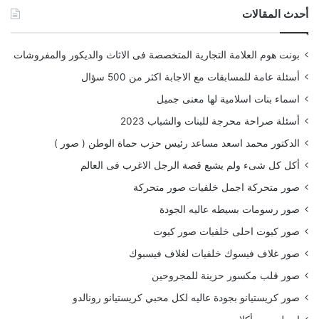
أحدث المقالات
بونت هوم العلامة التجارية المتخصصة فى الاثاث والديكور والمفروشات
أسئلة عامة للمسابقات مع الاجابة اكثر من 500 سؤال
اسماء بنات اسلامية لها معنى جميل
أسئلة صراحة محرجة للبنات والشباب 2023
الدكتور محمد اسعد مساعد رئيس حزب حماة الوطن ( صور )
أكل كل شىء ولم يشبع قصة الرجل الاغرب فى العالم
صور متحركة اجمل خلفيات صور متحركة
صور رسومات بسيطه عاليه الجودة
صور كيوت احلى خلفيات صور كيوت
صور غلاف فيسوك خلفيات لغلاف فيسبوك
صور قلب مكسور حزينة للمجروحين
صور كريستيانو بجودة عاليه لكل محبي كريستيانو رونالدو