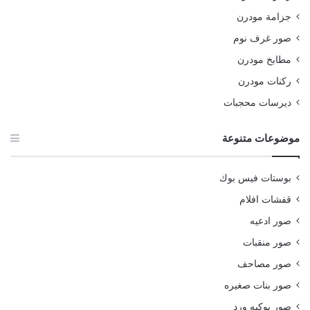
جزامة مودرن
صور غرف نوم
مطابخ مودرن
ركنات مودرن
ديرسات محجبات
موضوعات متنوعة
بوستات فيس بوك
قفشات افلام
صور ادعيه
صور منقبات
صور مصاحف
صور بنات صغيره
صور بوكيه ورد