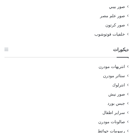
صور بيبي
صور علم مصر
صور كرتون
خلفيات فوتوشوب
ديكورات
انتريهات مودرن
ستائر مودرن
انترلوك
صور نيش
جبس بورد
سراير اطفال
صالونات مودرن
رسومات حوائط