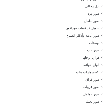
بدل رجالي
صور ورد
صور اطفال
تحويل فليكسات فودافون
صور أدعية وأذكار الصباح
بوستات
صور حب
فوازير وحلها
الوان حوائط
اكسسوارات بنات
صور فراق
صور عربيات
صور حوامل
صور بحبك