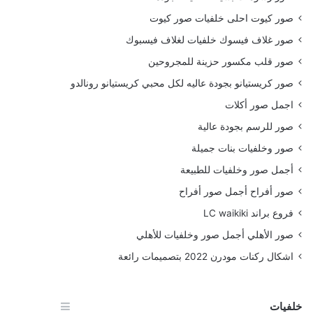
صور كيوت احلى خلفيات صور كيوت
صور غلاف فيسوك خلفيات لغلاف فيسبوك
صور قلب مكسور حزينة للمجروحين
صور كريستيانو بجودة عاليه لكل محبي كريستيانو رونالدو
اجمل صور أكلات
صور للرسم بجودة عالية
صور وخلفيات بنات جميلة
أجمل صور وخلفيات للطبيعة
صور أفراح أجمل صور أفراح
فروع براند LC waikiki
صور الأهلي أجمل صور وخلفيات للأهلي
اشكال ركنات مودرن 2022 بتصميمات رائعة
خلفيات