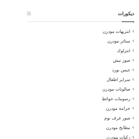
ديكورات
انتريهات مودرن
ستائر مودرن
انترلوك
صور نيش
جبس بورد
سراير اطفال
صالونات مودرن
رسومات حوائط
جزامة مودرن
صور غرف نوم
مطابخ مودرن
ركنات مودرن