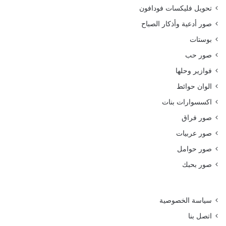
تحويل فليكسات فودافون
صور أدعية وأذكار الصباح
بوستات
صور حب
فوازير وحلها
الوان حوائط
اكسسوارات بنات
صور فراق
صور عربيات
صور حوامل
صور بحبك
سياسة الخصوصية
اتصل بنا