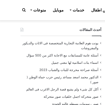
بحث
اطفال
خدمات
موبايل
منوعات
أحدث المقالات
عن
بونت هوم العلامة التجارية المتخصصة فى الاثاث والديكور
والمفروشات
أسئلة عامة للمسابقات مع الاجابة اكثر من 500 سؤال
اسماء بنات اسلامية لها معنى جميل
أسئلة صراحة محرجة للبنات والشباب 2023
الدكتور محمد اسعد مساعد رئيس حزب حماة الوطن (
صور )
أكل كل شىء ولم يشبع قصة الرجل الاغرب فى العالم
صور متحركة اجمل خلفيات صور متحركة
صور رسومات بسيطه عاليه الجودة