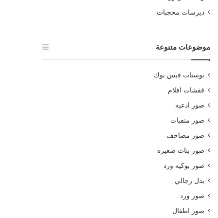
ديرسات محجبات
موضوعات متنوعة
بوستات فيس بوك
قفشات افلام
صور ادعيه
صور منقبات
صور مصاحف
صور بنات صغيره
صور بوكيه ورد
بدل رجالي
صور ورد
صور اطفال