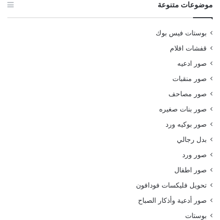
موضوعات متنوعة
بوستات فيس بوك
قفشات افلام
صور ادعيه
صور منقبات
صور مصاحف
صور بنات صغيره
صور بوكيه ورد
بدل رجالي
صور ورد
صور اطفال
تحويل فليكسات فودافون
صور أدعية وأذكار الصباح
بوستات