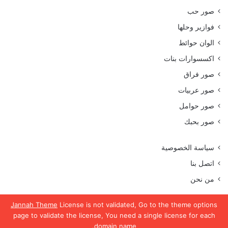
صور حب
فوازير وحلها
الوان حوائط
اكسسوارات بنات
صور فراق
صور عربيات
صور حوامل
صور بحبك
سياسة الخصوصية
اتصل بنا
من نحن
Jannah Theme
License is not validated, Go to the theme options
page to validate the license, You need a single license for each
جميع الحقوق محفوظة موقع رمسة عرب 2023
domain name.