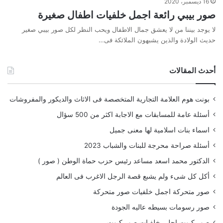
16 ديسمبر، 2020
صور بيبي رائعة اجمل خلفيات اطفال صغيرة
لا يوجد بيننا من لا يعشق جمال الاطفال ويحب النظر لكل صور بيبي صغير
حديث الولادة والذين يشبهون الملائكة فى…
أحدث المقالات
بونت هوم العلامة التجارية المتخصصة فى الاثاث والديكور والمفروشات
أسئلة عامة للمسابقات مع الاجابة اكثر من 500 سؤال
اسماء بنات اسلامية لها معنى جميل
أسئلة صراحة محرجة للبنات والشباب 2023
الدكتور محمد اسعد مساعد رئيس حزب حماة الوطن ( صور )
أكل كل شىء ولم يشبع قصة الرجل الاغرب فى العالم
صور متحركة اجمل خلفيات صور متحركة
صور رسومات بسيطه عاليه الجودة
صور كيوت احلى خلفيات صور كيوت