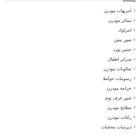
انتريهات مودرن
ستائر مودرن
انترلوك
صور نيش
جبس بورد
سراير اطفال
صالونات مودرن
رسومات حوائط
جزامة مودرن
صور غرف نوم
مطابخ مودرن
ركنات مودرن
ديرسات محجبات