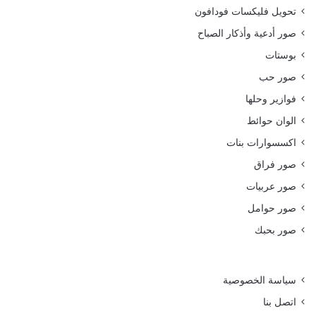
تحويل فليكسات فودافون
صور أدعية وأذكار الصباح
بوستات
صور حب
فوازير وحلها
الوان حوائط
اكسسوارات بنات
صور فراق
صور عربيات
صور حوامل
صور بحبك
سياسة الخصوصية
اتصل بنا