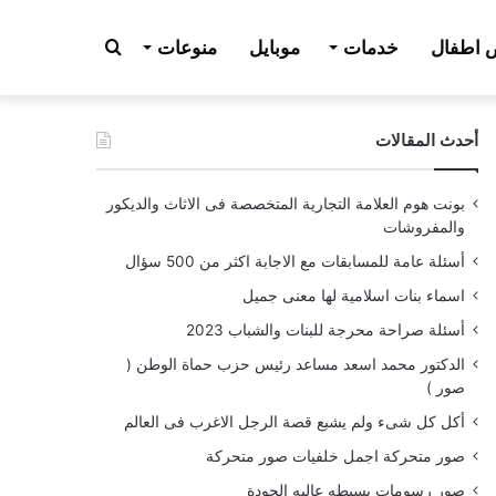
بحث
اطفال
خدمات
موبايل
منوعات
أحدث المقالات
عن
بونت هوم العلامة التجارية المتخصصة فى الاثاث والديكور
والمفروشات
أسئلة عامة للمسابقات مع الاجابة اكثر من 500 سؤال
اسماء بنات اسلامية لها معنى جميل
أسئلة صراحة محرجة للبنات والشباب 2023
الدكتور محمد اسعد مساعد رئيس حزب حماة الوطن (
صور )
أكل كل شىء ولم يشبع قصة الرجل الاغرب فى العالم
صور متحركة اجمل خلفيات صور متحركة
صور رسومات بسيطه عاليه الجودة