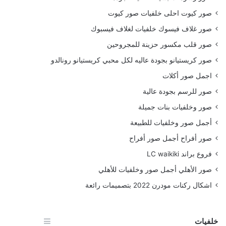
صور كيوت احلى خلفيات صور كيوت
صور غلاف فيسوك خلفيات لغلاف فيسبوك
صور قلب مكسور حزينة للمجروحين
صور كريستيانو بجودة عاليه لكل محبي كريستيانو رونالدو
اجمل صور أكلات
صور للرسم بجودة عالية
صور وخلفيات بنات جميلة
أجمل صور وخلفيات للطبيعة
صور أفراح أجمل صور أفراح
فروع براند LC waikiki
صور الأهلي أجمل صور وخلفيات للأهلي
اشكال ركنات مودرن 2022 بتصميمات رائعة
خلفيات