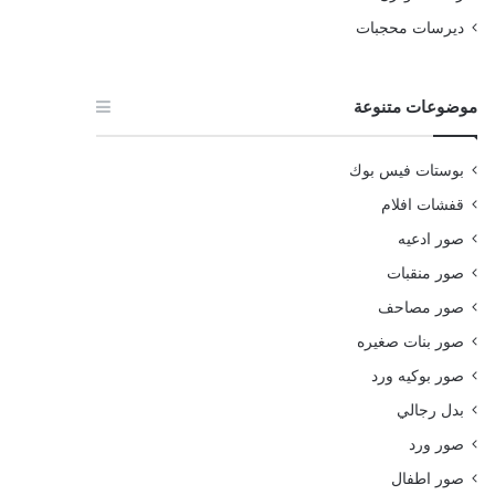
ديرسات محجبات
موضوعات متنوعة
بوستات فيس بوك
قفشات افلام
صور ادعيه
صور منقبات
صور مصاحف
صور بنات صغيره
صور بوكيه ورد
بدل رجالي
صور ورد
صور اطفال