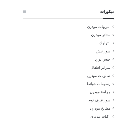
ديكورات
انتريهات مودرن
ستائر مودرن
انترلوك
صور نيش
جبس بورد
سراير اطفال
صالونات مودرن
رسومات حوائط
جزامة مودرن
صور غرف نوم
مطابخ مودرن
ركنات مودرن