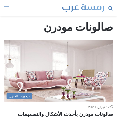
بحث
الق
عن
صالونات مودرن
ديكورات المنزل
17 فبراير، 2020
صالونات مودرن بأحدث الأشكال والتصميمات