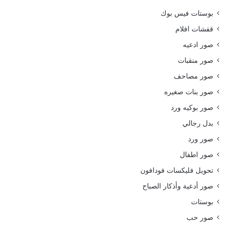
بوستات فيس بوك
قفشات افلام
صور ادعيه
صور منقبات
صور مصاحف
صور بنات صغيره
صور بوكيه ورد
بدل رجالي
صور ورد
صور اطفال
تحويل فليكسات فودافون
صور أدعية وأذكار الصباح
بوستات
صور حب