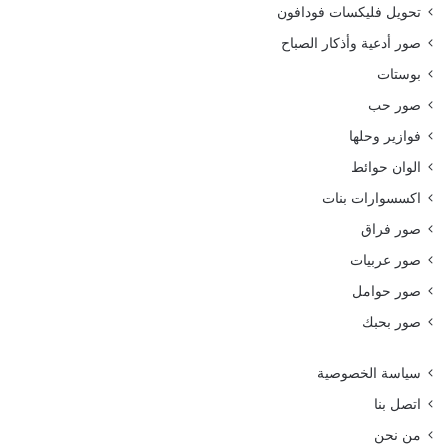
تحويل فليكسات فودافون
صور أدعية وأذكار الصباح
بوستات
صور حب
فوازير وحلها
الوان حوائط
اكسسوارات بنات
صور فراق
صور عربيات
صور حوامل
صور بحبك
سياسة الخصوصية
اتصل بنا
من نحن