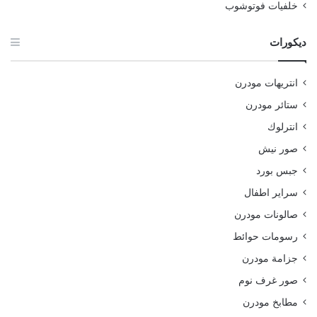
خلفيات فوتوشوب
ديكورات
انتريهات مودرن
ستائر مودرن
انترلوك
صور نيش
جبس بورد
سراير اطفال
صالونات مودرن
رسومات حوائط
جزامة مودرن
صور غرف نوم
مطابخ مودرن