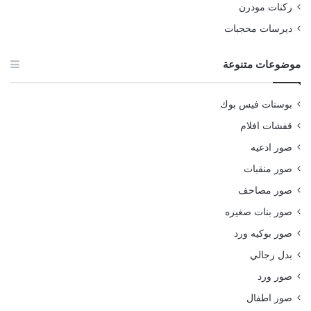
ركنات مودرن
ديرسات محجبات
موضوعات متنوعة
بوستات فيس بوك
قفشات افلام
صور ادعيه
صور منقبات
صور مصاحف
صور بنات صغيره
صور بوكيه ورد
بدل رجالي
صور ورد
صور اطفال