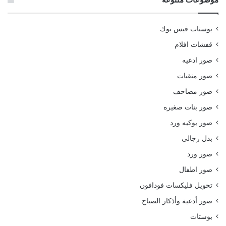
بوستات فيس بوك
قفشات افلام
صور ادعيه
صور منقبات
صور مصاحف
صور بنات صغيره
صور بوكيه ورد
بدل رجالي
صور ورد
صور اطفال
تحويل فليكسات فودافون
صور أدعية وأذكار الصباح
بوستات