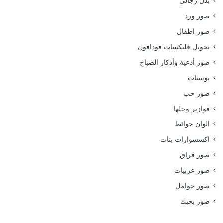
بدل رجالي
صور ورد
صور اطفال
تحويل فليكسات فودافون
صور أدعية وأذكار الصباح
بوستات
صور حب
فوازير وحلها
الوان حوائط
اكسسوارات بنات
صور فراق
صور عربيات
صور حوامل
صور بحبك