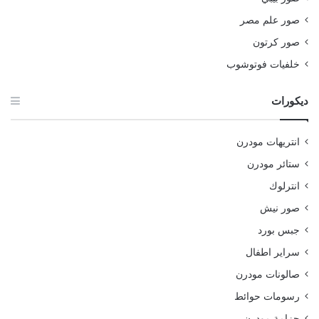
صور علم مصر
صور كرتون
خلفيات فوتوشوب
ديكورات
انتريهات مودرن
ستائر مودرن
انترلوك
صور نيش
جبس بورد
سراير اطفال
صالونات مودرن
رسومات حوائط
جزامة مودرن