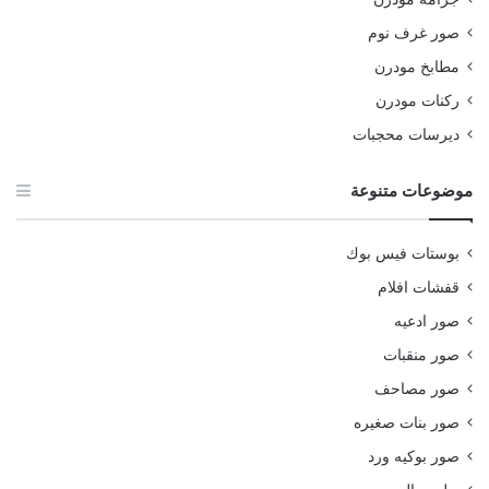
صور غرف نوم
مطابخ مودرن
ركنات مودرن
ديرسات محجبات
موضوعات متنوعة
بوستات فيس بوك
قفشات افلام
صور ادعيه
صور منقبات
صور مصاحف
صور بنات صغيره
صور بوكيه ورد