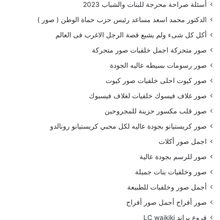
أسئلة صراحة محرجة للبنات والشباب 2023
الدكتور محمد اسعد مساعد رئيس حزب حماة الوطن ( صور )
أكل كل شىء ولم يشبع قصة الرجل الاغرب فى العالم
صور متحركة اجمل خلفيات صور متحركة
صور رسومات بسيطه عاليه الجودة
صور كيوت احلى خلفيات صور كيوت
صور غلاف فيسوك خلفيات لغلاف فيسبوك
صور قلب مكسور حزينة للمجروحين
صور كريستيانو بجودة عاليه لكل محبي كريستيانو رونالدو
اجمل صور أكلات
صور للرسم بجودة عالية
صور وخلفيات بنات جميلة
أجمل صور وخلفيات للطبيعة
صور أفراح أجمل صور أفراح
فروع براند LC waikiki