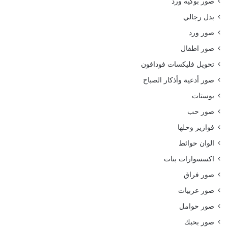
صور بوكيه ورد
بدل رجالي
صور ورد
صور اطفال
تحويل فليكسات فودافون
صور أدعية وأذكار الصباح
بوستات
صور حب
فوازير وحلها
الوان حوائط
اكسسوارات بنات
صور فراق
صور عربيات
صور حوامل
صور بحبك