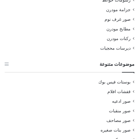
رسومات حوائط
جزامة مودرن
صور غرف نوم
مطابخ مودرن
ركنات مودرن
ديرسات محجبات
موضوعات متنوعة
بوستات فيس بوك
قفشات افلام
صور ادعيه
صور منقبات
صور مصاحف
صور بنات صغيره