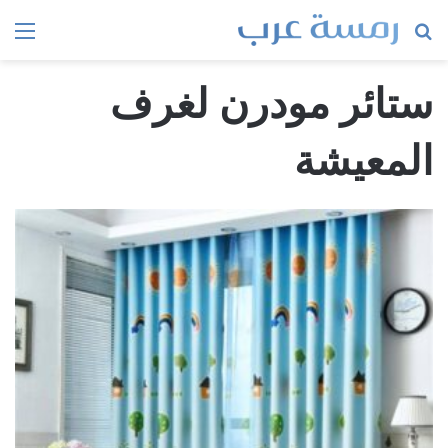
بحث
الق
عن
ستائر مودرن لغرف
المعيشة