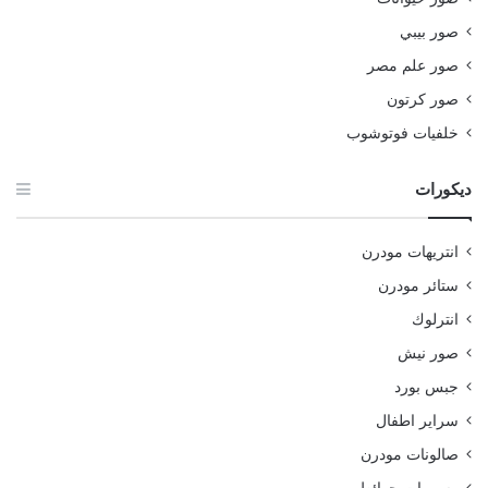
صور بيبي
صور علم مصر
صور كرتون
خلفيات فوتوشوب
ديكورات
انتريهات مودرن
ستائر مودرن
انترلوك
صور نيش
جبس بورد
سراير اطفال
صالونات مودرن