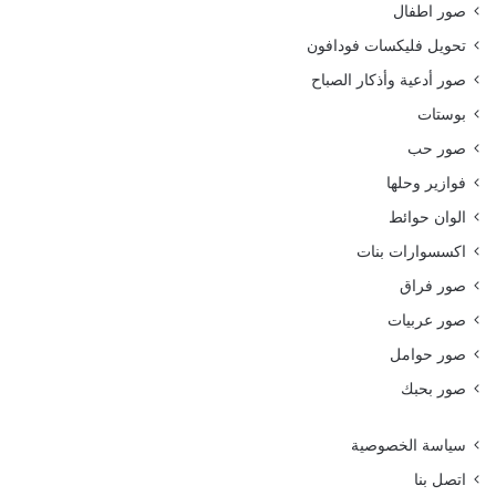
صور اطفال
تحويل فليكسات فودافون
صور أدعية وأذكار الصباح
بوستات
صور حب
فوازير وحلها
الوان حوائط
اكسسوارات بنات
صور فراق
صور عربيات
صور حوامل
صور بحبك
سياسة الخصوصية
اتصل بنا