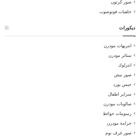
صور كرتون
خلفيات فوتوشوب
ديكورات
انتريهات مودرن
ستائر مودرن
انترلوك
صور نيش
جبس بورد
سراير اطفال
صالونات مودرن
رسومات حوائط
جزامة مودرن
صور غرف نوم