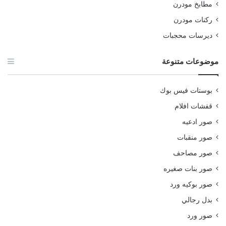
مطابخ مودرن
ركنات مودرن
ديرسات محجبات
موضوعات متنوعة
بوستات فيس بوك
قفشات افلام
صور ادعيه
صور منقبات
صور مصاحف
صور بنات صغيره
صور بوكيه ورد
بدل رجالي
صور ورد