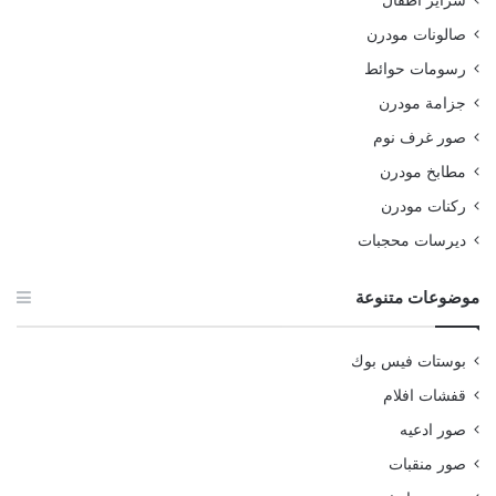
سراير اطفال
صالونات مودرن
رسومات حوائط
جزامة مودرن
صور غرف نوم
مطابخ مودرن
ركنات مودرن
ديرسات محجبات
موضوعات متنوعة
بوستات فيس بوك
قفشات افلام
صور ادعيه
صور منقبات