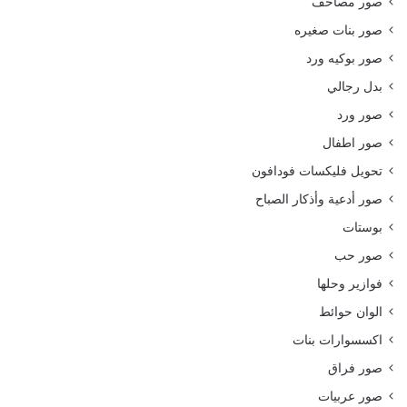
صور مصاحف
صور بنات صغيره
صور بوكيه ورد
بدل رجالي
صور ورد
صور اطفال
تحويل فليكسات فودافون
صور أدعية وأذكار الصباح
بوستات
صور حب
فوازير وحلها
الوان حوائط
اكسسوارات بنات
صور فراق
صور عربيات