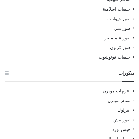
خلفيات اسلامية
صور حيوانات
صور بيبي
صور علم مصر
صور كرتون
خلفيات فوتوشوب
ديكورات
انتريهات مودرن
ستائر مودرن
انترلوك
صور نيش
جبس بورد