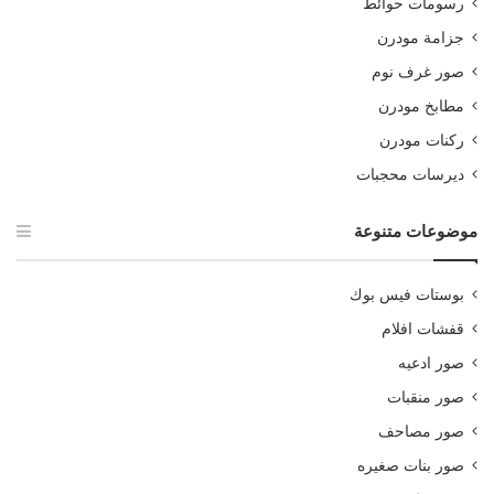
رسومات حوائط
جزامة مودرن
صور غرف نوم
مطابخ مودرن
ركنات مودرن
ديرسات محجبات
موضوعات متنوعة
بوستات فيس بوك
قفشات افلام
صور ادعيه
صور منقبات
صور مصاحف
صور بنات صغيره