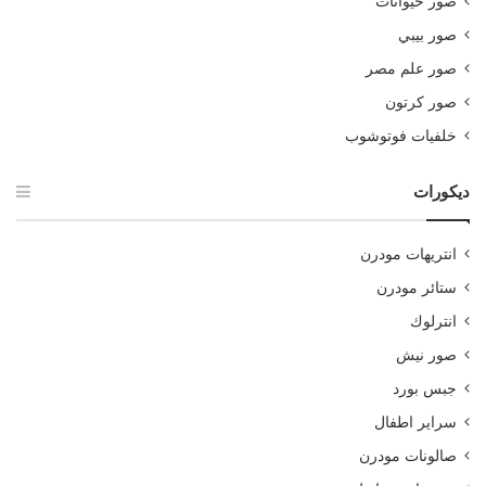
صور حيوانات
صور بيبي
صور علم مصر
صور كرتون
خلفيات فوتوشوب
ديكورات
انتريهات مودرن
ستائر مودرن
انترلوك
صور نيش
جبس بورد
سراير اطفال
صالونات مودرن