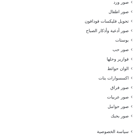
صور ورد
صور اطفال
تحويل فليكسات فودافون
صور أدعية وأذكار الصباح
بوستات
صور حب
فوازير وحلها
الوان حوائط
اكسسوارات بنات
صور فراق
صور عربيات
صور حوامل
صور بحبك
سياسة الخصوصية