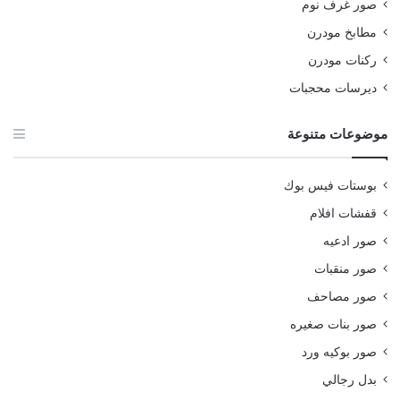
صور غرف نوم
مطابخ مودرن
ركنات مودرن
ديرسات محجبات
موضوعات متنوعة
بوستات فيس بوك
قفشات افلام
صور ادعيه
صور منقبات
صور مصاحف
صور بنات صغيره
صور بوكيه ورد
بدل رجالي