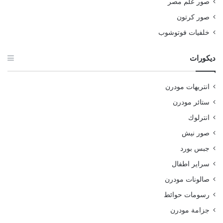
صور علم مصر
صور كرتون
خلفيات فوتوشوب
ديكورات
انتريهات مودرن
ستائر مودرن
انترلوك
صور نيش
جبس بورد
سراير اطفال
صالونات مودرن
رسومات حوائط
جزامة مودرن