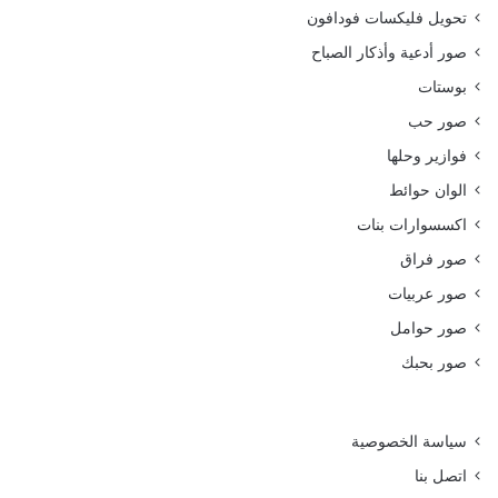
تحويل فليكسات فودافون
صور أدعية وأذكار الصباح
بوستات
صور حب
فوازير وحلها
الوان حوائط
اكسسوارات بنات
صور فراق
صور عربيات
صور حوامل
صور بحبك
سياسة الخصوصية
اتصل بنا