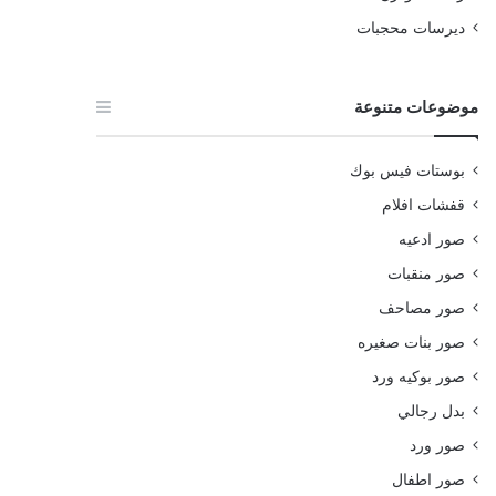
ديرسات محجبات
موضوعات متنوعة
بوستات فيس بوك
قفشات افلام
صور ادعيه
صور منقبات
صور مصاحف
صور بنات صغيره
صور بوكيه ورد
بدل رجالي
صور ورد
صور اطفال