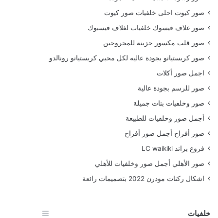
صور كيوت احلى خلفيات صور كيوت
صور غلاف فيسوك خلفيات لغلاف فيسبوك
صور قلب مكسور حزينة للمجروحين
صور كريستيانو بجودة عاليه لكل محبي كريستيانو رونالدو
اجمل صور أكلات
صور للرسم بجودة عالية
صور وخلفيات بنات جميلة
أجمل صور وخلفيات للطبيعة
صور أفراح أجمل صور أفراح
فروع براند LC waikiki
صور الأهلي أجمل صور وخلفيات للأهلي
اشكال ركنات مودرن 2022 بتصميمات رائعة
خلفيات