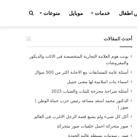
بحث
اطفال
خدمات
موبايل
منوعات
أحدث المقالات
عن
بونت هوم العلامة التجارية المتخصصة فى الاثاث والديكور
والمفروشات
أسئلة عامة للمسابقات مع الاجابة اكثر من 500 سؤال
اسماء بنات اسلامية لها معنى جميل
أسئلة صراحة محرجة للبنات والشباب 2023
الدكتور محمد اسعد مساعد رئيس حزب حماة الوطن (
صور )
أكل كل شىء ولم يشبع قصة الرجل الاغرب فى العالم
صور متحركة اجمل خلفيات صور متحركة
صور رسومات بسيطه عاليه الجودة