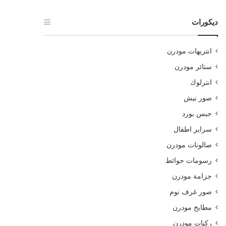
ديكورات
انتريهات مودرن
ستائر مودرن
انترلوك
صور نيش
جبس بورد
سراير اطفال
صالونات مودرن
رسومات حوائط
جزامة مودرن
صور غرف نوم
مطابخ مودرن
ركنات مودرن