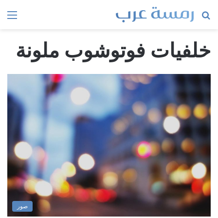
بحث
الق
عن
خلفيات فوتوشوب ملونة
صور