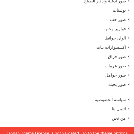
صور أدعية وأذكار الصباح
بوستات
صور حب
فوازير وحلها
الوان حوائط
اكسسوارات بنات
صور فراق
صور عربيات
صور حوامل
صور بحبك
سياسة الخصوصية
اتصل بنا
من نحن
Jannah Theme
License is not validated, Go to the theme options