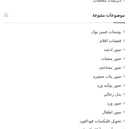
ديرسات محجبات
موضوعات متنوعة
بوستات فيس بوك
قفشات افلام
صور ادعيه
صور منقبات
صور مصاحف
صور بنات صغيره
صور بوكيه ورد
بدل رجالي
صور ورد
صور اطفال
تحويل فليكسات فودافون