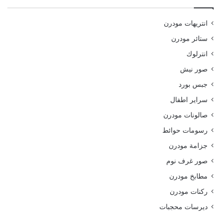
انتريهات مودرن
ستائر مودرن
انترلوك
صور نيش
جبس بورد
سراير اطفال
صالونات مودرن
رسومات حوائط
جزامة مودرن
صور غرف نوم
مطابخ مودرن
ركنات مودرن
ديرسات محجبات