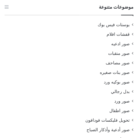
موضوعات متنوعة
بوستات فيس بوك
قفشات افلام
صور ادعيه
صور منقبات
صور مصاحف
صور بنات صغيره
صور بوكيه ورد
بدل رجالي
صور ورد
صور اطفال
تحويل فليكسات فودافون
صور أدعية وأذكار الصباح