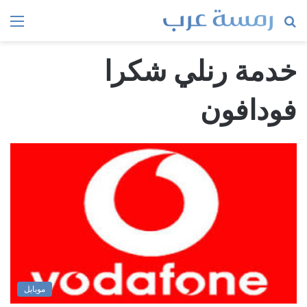
بحث
الق
عن
خدمة رنلي شكرا
فودافون
موبايل