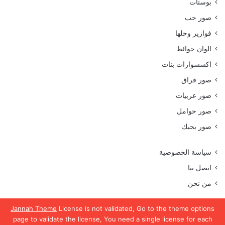
بوستات
صور حب
فوازير وحلها
الوان حوائط
اكسسوارات بنات
صور فراق
صور عربيات
صور حوامل
صور بحبك
سياسة الخصوصية
اتصل بنا
من نحن
Jannah Theme
License is not validated, Go to the theme options
page to validate the license, You need a single license for each
جميع الحقوق محفوظة موقع رمسة عرب 2023