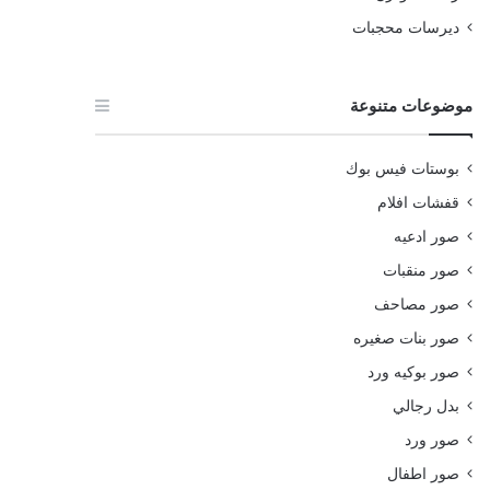
ديرسات محجبات
موضوعات متنوعة
بوستات فيس بوك
قفشات افلام
صور ادعيه
صور منقبات
صور مصاحف
صور بنات صغيره
صور بوكيه ورد
بدل رجالي
صور ورد
صور اطفال