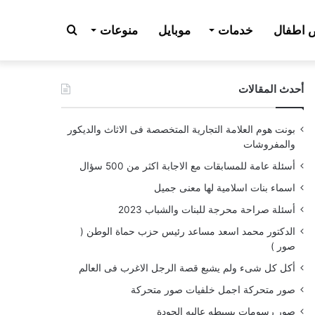
بحث
اطفال
خدمات
موبايل
منوعات
أحدث المقالات
عن
بونت هوم العلامة التجارية المتخصصة فى الاثاث والديكور
والمفروشات
أسئلة عامة للمسابقات مع الاجابة اكثر من 500 سؤال
اسماء بنات اسلامية لها معنى جميل
أسئلة صراحة محرجة للبنات والشباب 2023
الدكتور محمد اسعد مساعد رئيس حزب حماة الوطن (
صور )
أكل كل شىء ولم يشبع قصة الرجل الاغرب فى العالم
صور متحركة اجمل خلفيات صور متحركة
صور رسومات بسيطه عاليه الجودة