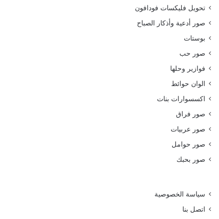
تحويل فليكسات فودافون
صور أدعية وأذكار الصباح
بوستات
صور حب
فوازير وحلها
الوان حوائط
اكسسوارات بنات
صور فراق
صور عربيات
صور حوامل
صور بحبك
سياسة الخصوصية
اتصل بنا