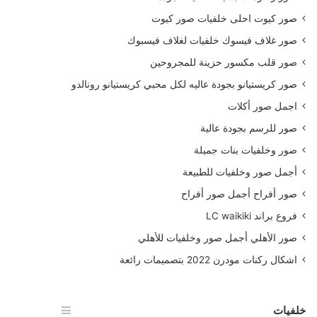
صور كيوت احلى خلفيات صور كيوت
صور غلاف فيسوك خلفيات لغلاف فيسبوك
صور قلب مكسور حزينة للمجروحين
صور كريستيانو بجودة عاليه لكل محبي كريستيانو رونالدو
اجمل صور أكلات
صور للرسم بجودة عالية
صور وخلفيات بنات جميلة
أجمل صور وخلفيات للطبيعة
صور أفراح أجمل صور أفراح
فروع براند LC waikiki
صور الأهلي أجمل صور وخلفيات للأهلي
اشكال ركنات مودرن 2022 بتصميمات رائعة
خلفيات