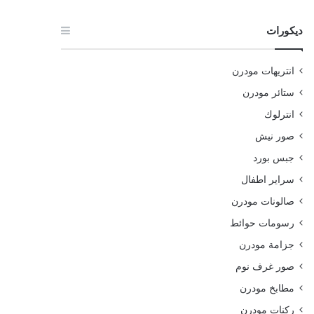
ديكورات
انتريهات مودرن
ستائر مودرن
انترلوك
صور نيش
جبس بورد
سراير اطفال
صالونات مودرن
رسومات حوائط
جزامة مودرن
صور غرف نوم
مطابخ مودرن
ركنات مودرن