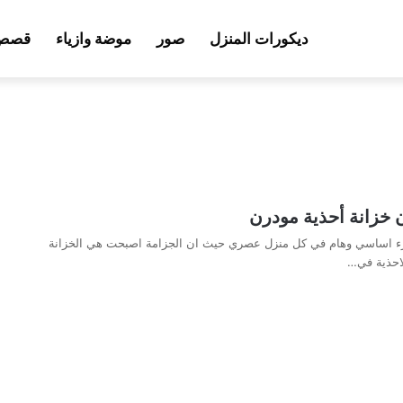
ديكورات المنزل
صور
موضة وازياء
قصص 
 خزانة أحذية مودرن
ء اساسي وهام في كل منزل عصري حيث ان الجزامة اصبحت هي الخزانة
لاحذية في…