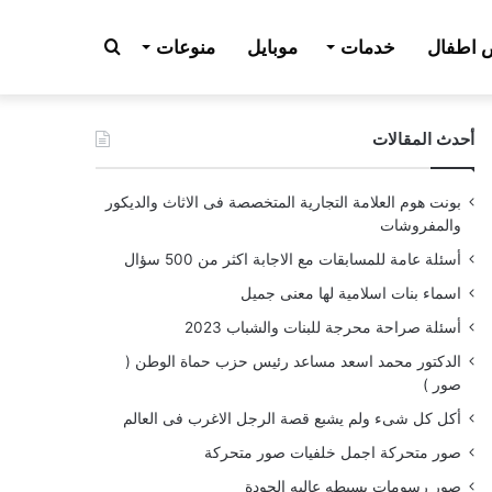
بحث
اطفال
خدمات
موبايل
منوعات
أحدث المقالات
عن
بونت هوم العلامة التجارية المتخصصة فى الاثاث والديكور
والمفروشات
أسئلة عامة للمسابقات مع الاجابة اكثر من 500 سؤال
اسماء بنات اسلامية لها معنى جميل
أسئلة صراحة محرجة للبنات والشباب 2023
الدكتور محمد اسعد مساعد رئيس حزب حماة الوطن (
صور )
أكل كل شىء ولم يشبع قصة الرجل الاغرب فى العالم
صور متحركة اجمل خلفيات صور متحركة
صور رسومات بسيطه عاليه الجودة