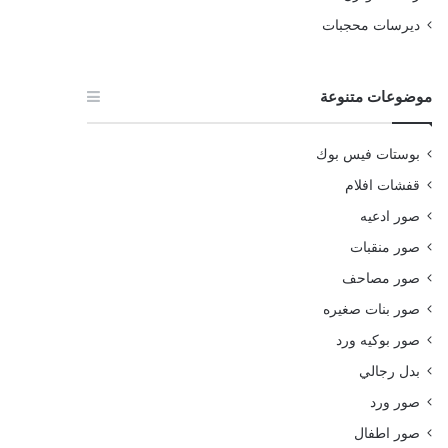
ديرسات محجبات
موضوعات متنوعة
بوستات فيس بوك
قفشات افلام
صور ادعيه
صور منقبات
صور مصاحف
صور بنات صغيره
صور بوكيه ورد
بدل رجالي
صور ورد
صور اطفال