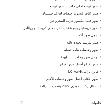
صور كيوت احلى خلفيات صور كيوت
صور غلاف فيسوك خلفيات لغلاف فيسبوك
صور قلب مكسور حزينة للمجروحين
صور كريستيانو بجودة عاليه لكل محبي كريستيانو رونالدو
اجمل صور أكلات
صور للرسم بجودة عالية
صور وخلفيات بنات جميلة
أجمل صور وخلفيات للطبيعة
صور أفراح أجمل صور أفراح
فروع براند LC waikiki
صور الأهلي أجمل صور وخلفيات للأهلي
اشكال ركنات مودرن 2022 بتصميمات رائعة
خلفيات