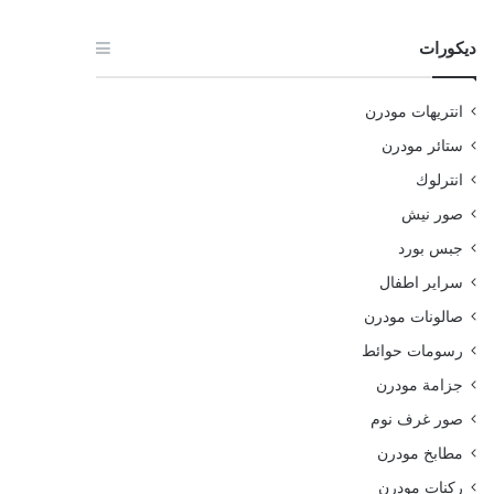
ديكورات
انتريهات مودرن
ستائر مودرن
انترلوك
صور نيش
جبس بورد
سراير اطفال
صالونات مودرن
رسومات حوائط
جزامة مودرن
صور غرف نوم
مطابخ مودرن
ركنات مودرن