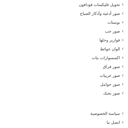
تحويل فليكسات فودافون
صور أدعية وأذكار الصباح
بوستات
صور حب
فوازير وحلها
الوان حوائط
اكسسوارات بنات
صور فراق
صور عربيات
صور حوامل
صور بحبك
سياسة الخصوصية
اتصل بنا