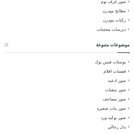
صور غرف نوم
مطابخ مودرن
ركنات مودرن
ديرسات محجبات
موضوعات متنوعة
بوستات فيس بوك
قفشات افلام
صور ادعيه
صور منقبات
صور مصاحف
صور بنات صغيره
صور بوكيه ورد
بدل رجالي