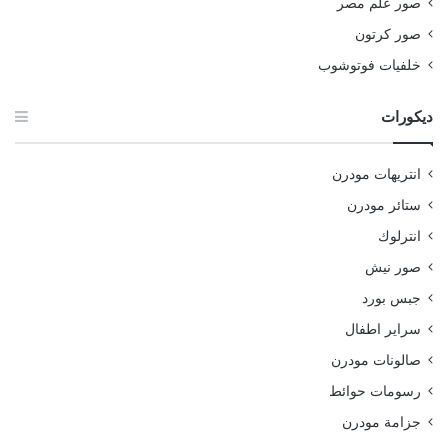
صور علم مصر
صور كرتون
خلفيات فوتوشوب
ديكورات
انتريهات مودرن
ستائر مودرن
انترلوك
صور نيش
جبس بورد
سراير اطفال
صالونات مودرن
رسومات حوائط
جزامة مودرن