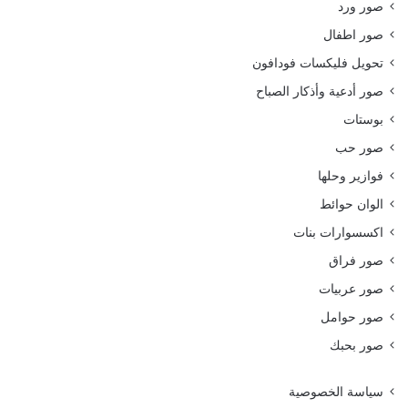
صور ورد
صور اطفال
تحويل فليكسات فودافون
صور أدعية وأذكار الصباح
بوستات
صور حب
فوازير وحلها
الوان حوائط
اكسسوارات بنات
صور فراق
صور عربيات
صور حوامل
صور بحبك
سياسة الخصوصية