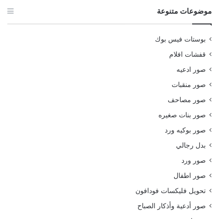
موضوعات متنوعة
بوستات فيس بوك
قفشات افلام
صور ادعيه
صور منقبات
صور مصاحف
صور بنات صغيره
صور بوكيه ورد
بدل رجالي
صور ورد
صور اطفال
تحويل فليكسات فودافون
صور أدعية وأذكار الصباح