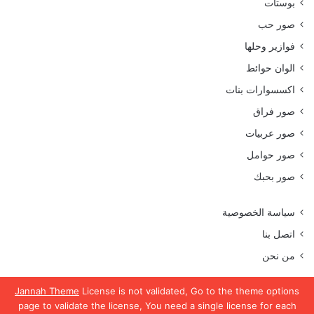
بوستات
صور حب
فوازير وحلها
الوان حوائط
اكسسوارات بنات
صور فراق
صور عربيات
صور حوامل
صور بحبك
سياسة الخصوصية
اتصل بنا
من نحن
Jannah Theme
License is not validated, Go to the theme options
page to validate the license, You need a single license for each
جميع الحقوق محفوظة موقع رمسة عرب 2023