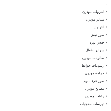
انتريهات مودرن
ستائر مودرن
انترلوك
صور نيش
جبس بورد
سراير اطفال
صالونات مودرن
رسومات حوائط
جزامة مودرن
صور غرف نوم
مطابخ مودرن
ركنات مودرن
ديرسات محجبات