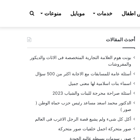
بحث
اطفال
خدمات
موبايل
منوعات
أحدث المقالات
عن
بونت هوم العلامة التجارية المتخصصة فى الاثاث والديكور
والمفروشات
أسئلة عامة للمسابقات مع الاجابة اكثر من 500 سؤال
اسماء بنات اسلامية لها معنى جميل
أسئلة صراحة محرجة للبنات والشباب 2023
الدكتور محمد اسعد مساعد رئيس حزب حماة الوطن (
صور )
أكل كل شىء ولم يشبع قصة الرجل الاغرب فى العالم
صور متحركة اجمل خلفيات صور متحركة
صور رسومات بسيطه عاليه الجودة