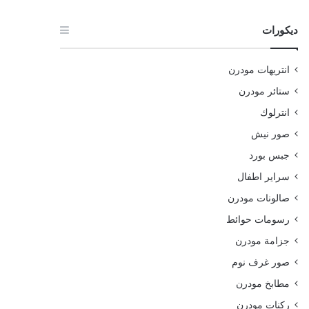
ديكورات
انتريهات مودرن
ستائر مودرن
انترلوك
صور نيش
جبس بورد
سراير اطفال
صالونات مودرن
رسومات حوائط
جزامة مودرن
صور غرف نوم
مطابخ مودرن
ركنات مودرن