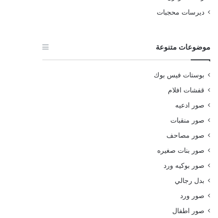
ديرسات محجبات
موضوعات متنوعة
بوستات فيس بوك
قفشات افلام
صور ادعيه
صور منقبات
صور مصاحف
صور بنات صغيره
صور بوكيه ورد
بدل رجالي
صور ورد
صور اطفال