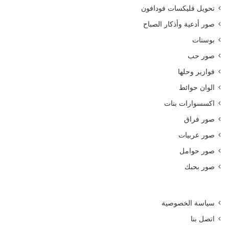
تحويل فليكسات فودافون
صور أدعية وأذكار الصباح
بوستات
صور حب
فوازير وحلها
الوان حوائط
اكسسوارات بنات
صور فراق
صور عربيات
صور حوامل
صور بحبك
سياسة الخصوصية
اتصل بنا