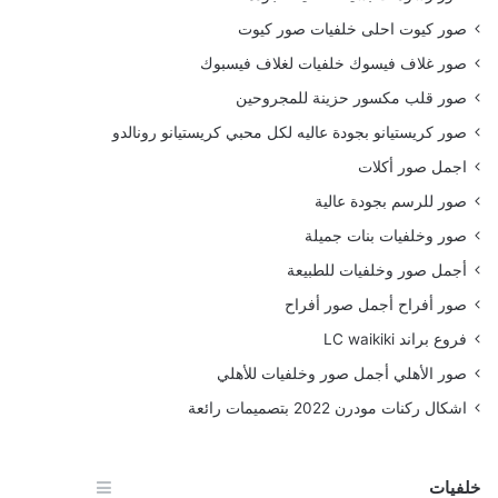
صور كيوت احلى خلفيات صور كيوت
صور غلاف فيسوك خلفيات لغلاف فيسبوك
صور قلب مكسور حزينة للمجروحين
صور كريستيانو بجودة عاليه لكل محبي كريستيانو رونالدو
اجمل صور أكلات
صور للرسم بجودة عالية
صور وخلفيات بنات جميلة
أجمل صور وخلفيات للطبيعة
صور أفراح أجمل صور أفراح
فروع براند LC waikiki
صور الأهلي أجمل صور وخلفيات للأهلي
اشكال ركنات مودرن 2022 بتصميمات رائعة
خلفيات