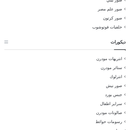
صور بيبي
صور علم مصر
صور كرتون
خلفيات فوتوشوب
ديكورات
انتريهات مودرن
ستائر مودرن
انترلوك
صور نيش
جبس بورد
سراير اطفال
صالونات مودرن
رسومات حوائط