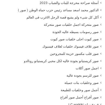
أسئلة صراحة محرجة للبنات والشباب 2023
الدكتور محمد اسعد مساعد رئيس حزب حماة الوطن ( صور )
أكل كل شىء ولم يشبع قصة الرجل الاغرب فى العالم
صور متحركة اجمل خلفيات صور متحركة
صور رسومات بسيطه عاليه الجودة
صور كيوت احلى خلفيات صور كيوت
صور غلاف فيسوك خلفيات لغلاف فيسبوك
صور قلب مكسور حزينة للمجروحين
صور كريستيانو بجودة عاليه لكل محبي كريستيانو رونالدو
اجمل صور أكلات
صور للرسم بجودة عالية
صور وخلفيات بنات جميلة
أجمل صور وخلفيات للطبيعة
صور أفراح أجمل صور أفراح
فروع براند LC waikiki