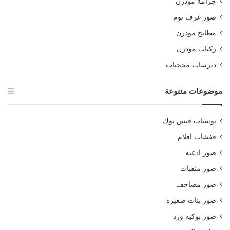
جزامة مودرن
صور غرف نوم
مطابخ مودرن
ركنات مودرن
ديرسات محجبات
موضوعات متنوعة
بوستات فيس بوك
قفشات افلام
صور ادعيه
صور منقبات
صور مصاحف
صور بنات صغيره
صور بوكيه ورد