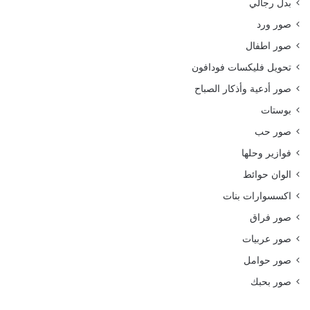
بدل رجالي
صور ورد
صور اطفال
تحويل فليكسات فودافون
صور أدعية وأذكار الصباح
بوستات
صور حب
فوازير وحلها
الوان حوائط
اكسسوارات بنات
صور فراق
صور عربيات
صور حوامل
صور بحبك