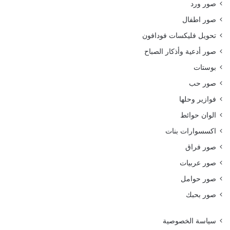
صور ورد
صور اطفال
تحويل فليكسات فودافون
صور أدعية وأذكار الصباح
بوستات
صور حب
فوازير وحلها
الوان حوائط
اكسسوارات بنات
صور فراق
صور عربيات
صور حوامل
صور بحبك
سياسة الخصوصية