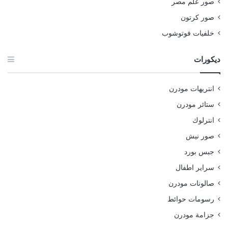
صور علم مصر
صور كرتون
خلفيات فوتوشوب
ديكورات
انتريهات مودرن
ستائر مودرن
انترلوك
صور نيش
جبس بورد
سراير اطفال
صالونات مودرن
رسومات حوائط
جزامة مودرن