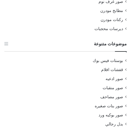
صور غرف نوم
مطابخ مودرن
ركنات مودرن
ديرسات محجبات
موضوعات متنوعة
بوستات فيس بوك
قفشات افلام
صور ادعيه
صور منقبات
صور مصاحف
صور بنات صغيره
صور بوكيه ورد
بدل رجالي