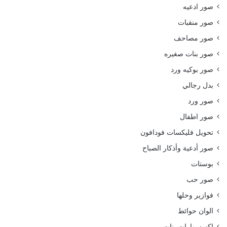
صور ادعيه
صور منقبات
صور مصاحف
صور بنات صغيره
صور بوكيه ورد
بدل رجالي
صور ورد
صور اطفال
تحويل فليكسات فودافون
صور أدعية وأذكار الصباح
بوستات
صور حب
فوازير وحلها
الوان حوائط
اكسسوارات بنات