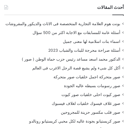
أحدث المقالات
بونت هوم العلامة التجارية المتخصصة فى الاثاث والديكور والمفروشات
أسئلة عامة للمسابقات مع الاجابة اكثر من 500 سؤال
اسماء بنات اسلامية لها معنى جميل
أسئلة صراحة محرجة للبنات والشباب 2023
الدكتور محمد اسعد مساعد رئيس حزب حماة الوطن ( صور )
أكل كل شىء ولم يشبع قصة الرجل الاغرب فى العالم
صور متحركة اجمل خلفيات صور متحركة
صور رسومات بسيطه عاليه الجودة
صور كيوت احلى خلفيات صور كيوت
صور غلاف فيسوك خلفيات لغلاف فيسبوك
صور قلب مكسور حزينة للمجروحين
صور كريستيانو بجودة عاليه لكل محبي كريستيانو رونالدو