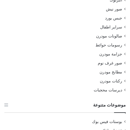
انترلوك
صور نيش
جبس بورد
سراير اطفال
صالونات مودرن
رسومات حوائط
جزامة مودرن
صور غرف نوم
مطابخ مودرن
ركنات مودرن
ديرسات محجبات
موضوعات متنوعة
بوستات فيس بوك