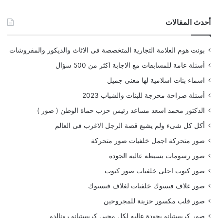
أحدث المقالات
بونت هوم العلامة التجارية المتخصصة فى الاثاث والديكور والمفروشات
أسئلة عامة للمسابقات مع الاجابة اكثر من 500 سؤال
اسماء بنات اسلامية لها معنى جميل
أسئلة صراحة محرجة للبنات والشباب 2023
الدكتور محمد اسعد مساعد رئيس حزب حماة الوطن ( صور )
أكل كل شىء ولم يشبع قصة الرجل الاغرب فى العالم
صور متحركة اجمل خلفيات صور متحركة
صور رسومات بسيطه عاليه الجودة
صور كيوت احلى خلفيات صور كيوت
صور غلاف فيسوك خلفيات لغلاف فيسبوك
صور قلب مكسور حزينة للمجروحين
صور كريستيانو بجودة عاليه لكل محبي كريستيانو رونالدو