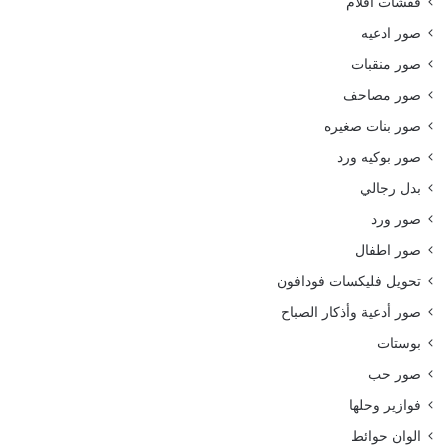
قفشات افلام
صور ادعيه
صور منقبات
صور مصاحف
صور بنات صغيره
صور بوكيه ورد
بدل رجالي
صور ورد
صور اطفال
تحويل فليكسات فودافون
صور أدعية وأذكار الصباح
بوستات
صور حب
فوازير وحلها
الوان حوائط