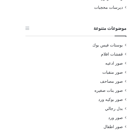
ديرسات محجبات
موضوعات متنوعة
بوستات فيس بوك
قفشات افلام
صور ادعيه
صور منقبات
صور مصاحف
صور بنات صغيره
صور بوكيه ورد
بدل رجالي
صور ورد
صور اطفال