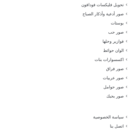
تحويل فليكسات فودافون
صور أدعية وأذكار الصباح
بوستات
صور حب
فوازير وحلها
الوان حوائط
اكسسوارات بنات
صور فراق
صور عربيات
صور حوامل
صور بحبك
سياسة الخصوصية
اتصل بنا