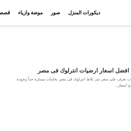
ديكورات المنزل
صور
موضة وازياء
قصص 
ك افضل اسعار ارضيات انترلوك فى مصر
ت تعرف على سعر متر بلاط انترلوك فى مصر بخامات ممتازة جداً وجودة
وم اسعار…