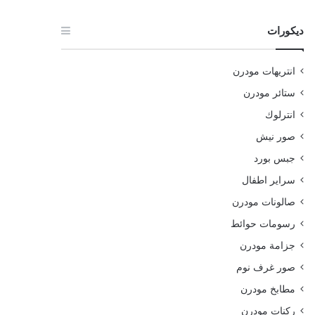
ديكورات
انتريهات مودرن
ستائر مودرن
انترلوك
صور نيش
جبس بورد
سراير اطفال
صالونات مودرن
رسومات حوائط
جزامة مودرن
صور غرف نوم
مطابخ مودرن
ركنات مودرن