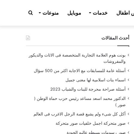
بحث
اطفال
خدمات
موبايل
منوعات
أحدث المقالات
عن
بونت هوم العلامة التجارية المتخصصة فى الاثاث والديكور
والمفروشات
أسئلة عامة للمسابقات مع الاجابة اكثر من 500 سؤال
اسماء بنات اسلامية لها معنى جميل
أسئلة صراحة محرجة للبنات والشباب 2023
الدكتور محمد اسعد مساعد رئيس حزب حماة الوطن (
صور )
أكل كل شىء ولم يشبع قصة الرجل الاغرب فى العالم
صور متحركة اجمل خلفيات صور متحركة
صور رسومات بسيطه عاليه الجودة