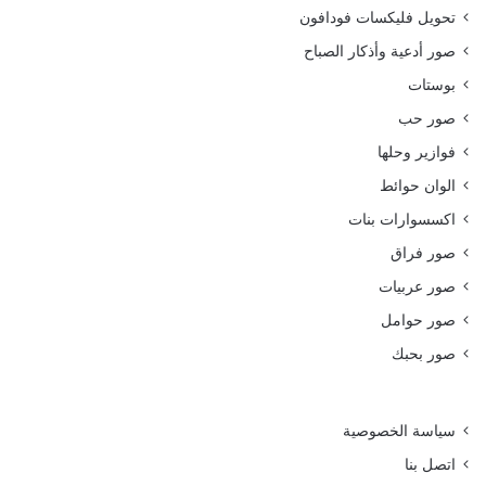
تحويل فليكسات فودافون
صور أدعية وأذكار الصباح
بوستات
صور حب
فوازير وحلها
الوان حوائط
اكسسوارات بنات
صور فراق
صور عربيات
صور حوامل
صور بحبك
سياسة الخصوصية
اتصل بنا