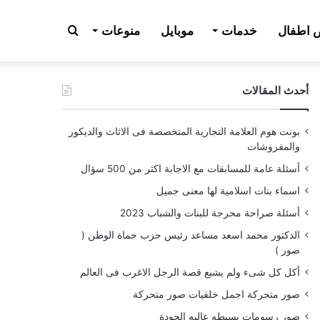
بحث
اطفال
خدمات
موبايل
منوعات
أحدث المقالات
عن
بونت هوم العلامة التجارية المتخصصة فى الاثاث والديكور
والمفروشات
أسئلة عامة للمسابقات مع الاجابة اكثر من 500 سؤال
اسماء بنات اسلامية لها معنى جميل
أسئلة صراحة محرجة للبنات والشباب 2023
الدكتور محمد اسعد مساعد رئيس حزب حماة الوطن (
صور )
أكل كل شىء ولم يشبع قصة الرجل الاغرب فى العالم
صور متحركة اجمل خلفيات صور متحركة
صور رسومات بسيطه عاليه الجودة