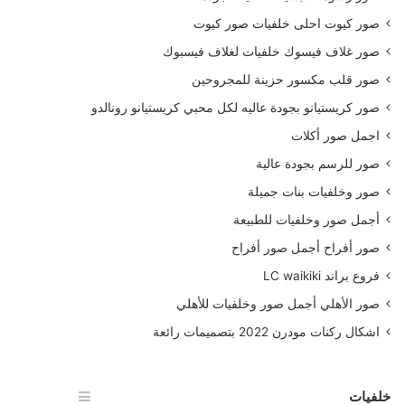
صور كيوت احلى خلفيات صور كيوت
صور غلاف فيسوك خلفيات لغلاف فيسبوك
صور قلب مكسور حزينة للمجروحين
صور كريستيانو بجودة عاليه لكل محبي كريستيانو رونالدو
اجمل صور أكلات
صور للرسم بجودة عالية
صور وخلفيات بنات جميلة
أجمل صور وخلفيات للطبيعة
صور أفراح أجمل صور أفراح
فروع براند LC waikiki
صور الأهلي أجمل صور وخلفيات للأهلي
اشكال ركنات مودرن 2022 بتصميمات رائعة
خلفيات