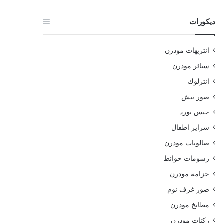
ديكورات
انتريهات مودرن
ستائر مودرن
انترلوك
صور نيش
جبس بورد
سراير اطفال
صالونات مودرن
رسومات حوائط
جزامة مودرن
صور غرف نوم
مطابخ مودرن
ركنات مودرن