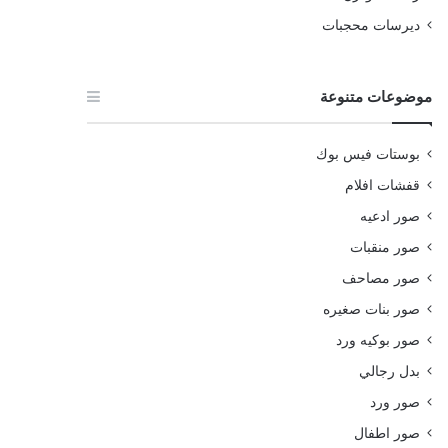
ديرسات محجبات
موضوعات متنوعة
بوستات فيس بوك
قفشات افلام
صور ادعيه
صور منقبات
صور مصاحف
صور بنات صغيره
صور بوكيه ورد
بدل رجالي
صور ورد
صور اطفال