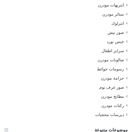
انتريهات مودرن
ستائر مودرن
انترلوك
صور نيش
جبس بورد
سراير اطفال
صالونات مودرن
رسومات حوائط
جزامة مودرن
صور غرف نوم
مطابخ مودرن
ركنات مودرن
ديرسات محجبات
موضوعات متنوعة