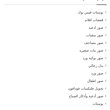
بوستات فيس بوك
قفشات افلام
صور ادعيه
صور منقبات
صور مصاحف
صور بنات صغيره
صور بوكيه ورد
بدل رجالي
صور ورد
صور اطفال
تحويل فليكسات فودافون
صور أدعية وأذكار الصباح
بوستات