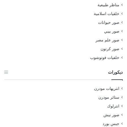
مناظر طبيعية
خلفيات اسلامية
صور حيوانات
صور بيبي
صور علم مصر
صور كرتون
خلفيات فوتوشوب
ديكورات
انتريهات مودرن
ستائر مودرن
انترلوك
صور نيش
جبس بورد