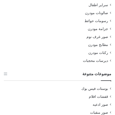
سراير اطفال
صالونات مودرن
رسومات حوائط
جزامة مودرن
صور غرف نوم
مطابخ مودرن
ركنات مودرن
ديرسات محجبات
موضوعات متنوعة
بوستات فيس بوك
قفشات افلام
صور ادعيه
صور منقبات