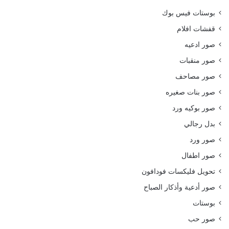
بوستات فيس بوك
قفشات افلام
صور ادعيه
صور منقبات
صور مصاحف
صور بنات صغيره
صور بوكيه ورد
بدل رجالي
صور ورد
صور اطفال
تحويل فليكسات فودافون
صور أدعية وأذكار الصباح
بوستات
صور حب